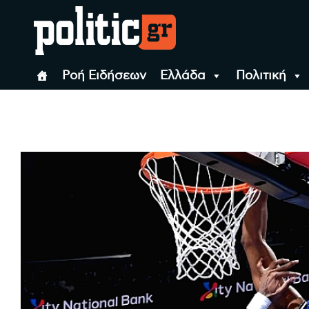
Skip
to
content
politic.gr
Ειδήσεις απο τη
Ροή Ειδήσεων
Ελλάδα
Πολιτική
politic.gr
Ειδήσεις απο τη Θεσσ
Θεσσαλονίκη, την
Ελλάδα και όλο τον
Κόσμο