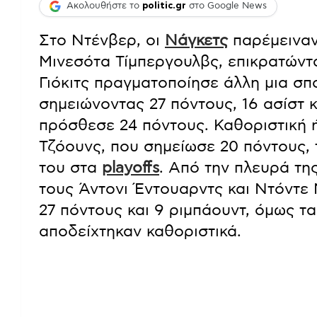
Ακολουθήστε το
politic.gr
στο Google News
Στο Ντένβερ, οι
Νάγκετς
παρέμειναν
Μινεσότα Τίμπεργουλβς, επικρατώντα
Γιόκιτς πραγματοποίησε άλλη μια σπ
σημειώνοντας 27 πόντους, 16 ασίστ κ
πρόσθεσε 24 πόντους. Καθοριστική 
Τζόουνς, που σημείωσε 20 πόντους, 
του στα
playoffs
. Από την πλευρά τη
τους Άντονι Έντουαρντς και Ντόντε Ν
27 πόντους και 9 ριμπάουντ, όμως τ
αποδείχτηκαν καθοριστικά.