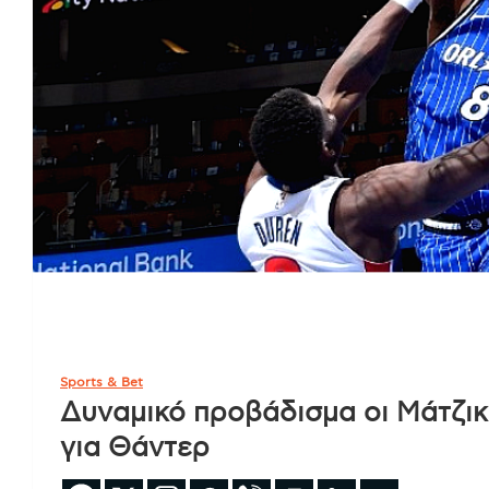
Sports & Bet
Δυναμικό προβάδισμα οι Μάτζικ,
για Θάντερ