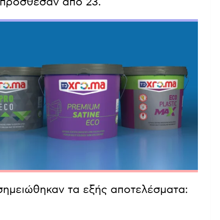
ν πρόσθεσαν από 23.
ημειώθηκαν τα εξής αποτελέσματα: