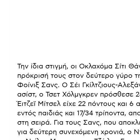
Την ίδια στιγμή, οι Οκλαχόμα Σίτι 
πρόκρισή τους στον δεύτερο γύρο τη
Φοίνιξ Σανς. Ο Σέι Γκίλτζιους-Αλεξά
ασίστ, ο Τσετ Χόλμγκρεν πρόσθεσε 2
Έιτζεϊ Μίτσελ είχε 22 πόντους και 6
εντός παιδιάς και 17/34 τρίποντα, α
στη σειρά. Για τους Σανς, που αποκ
για δεύτερη συνεχόμενη χρονιά, ο Ν