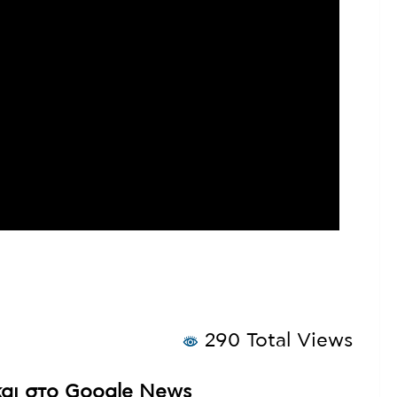
290 Total Views
αι στο Google News