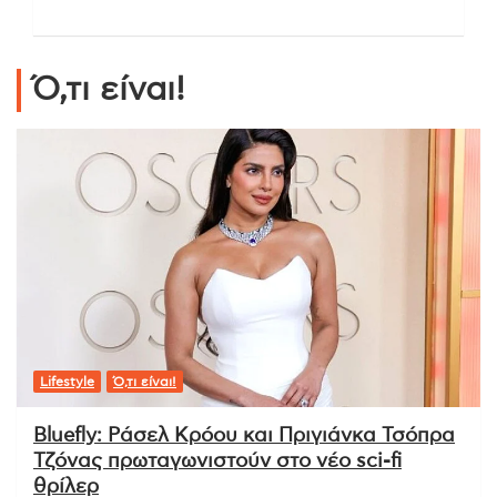
Ό,τι είναι!
Lifestyle
Ό,τι είναι!
Bluefly: Ράσελ Κρόου και Πριγιάνκα Τσόπρα
Τζόνας πρωταγωνιστούν στο νέο sci-fi
θρίλερ