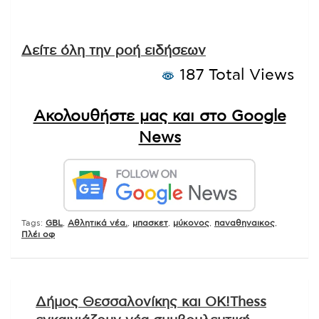
Δείτε όλη την ροή ειδήσεων
187 Total Views
Ακολουθήστε μας και στο Google
News
Tags:
GBL
,
Αθλητικά νέα.
,
μπασκετ
,
μύκονος
,
παναθηναικος
,
Πλέι οφ
Πλοήγηση
Δήμος Θεσσαλονίκης και OK!Thess
άρθρων