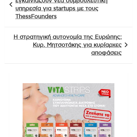
εγκαινιάζουν νέα συμβουλευτική
υπηρεσία για startups με τους
ThessFounders
Η στρατηγική αυτονομία της Ευρώπης:
Κυρ. Μητσοτάκης για κυρίαρχες
αποφάσεις