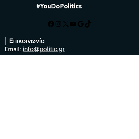
#YouDoPolitics
Facebook
Instagram
X
YouTube
Google
TikTok
Επικοινωνία
Email:
info@politic.gr
Τηλ:
+302310501850
Κιν:
+306986533609
Πολιτική Απορρήτου
Όροι χρήσης
Πολιτική Cookies
Πολιτική προστασίας προσωπικών
δεδομένων
Συντακτική Ομάδα