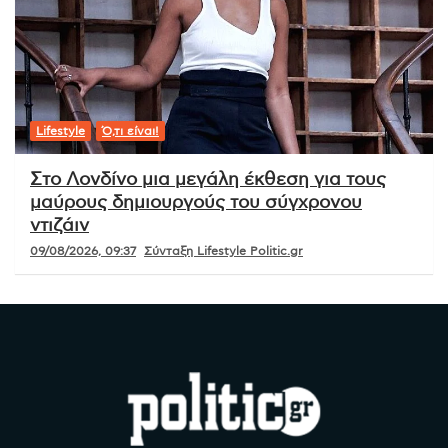
Lifestyle
Ό,τι είναι!
Στο Λονδίνο μια μεγάλη έκθεση για τους
μαύρους δημιουργούς του σύγχρονου
ντιζάιν
09/08/2026, 09:37
Σύνταξη Lifestyle Politic.gr