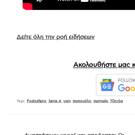
Δείτε όλη την ροή ειδήσεων
Ακολουθήστε μας κ
Tags:
Podosfairo
,
Serie A
,
νικη
,
σασουόλο
,
σωτηρία
,
Τζενόα
Πλοήγηση