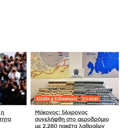
Ελλάδα
Ενδιαφέρουν
Ό,τι είναι!
 η
Μύκονος: 56χρονος
τητα
συνελήφθη στο αεροδρόμιο
με 2.280 πακέτα λαθραίων