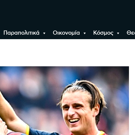
Παραπολιτικά
Οικονομία
Κόσμος
Θε
αλονίκη, την Ελλάδα κ