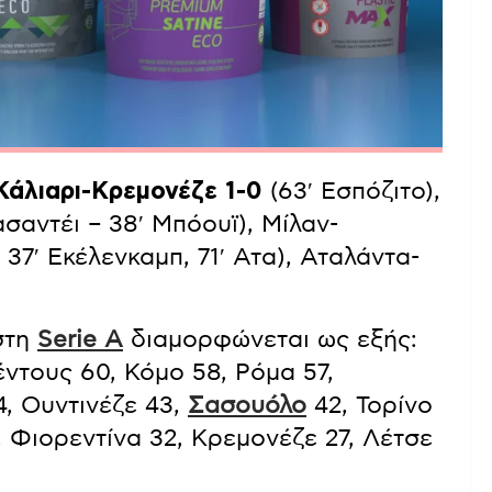
Κάλιαρι-Κρεμονέζε 1-0
(63′ Εσπόζιτο),
ασαντέι – 38′ Μπόουϊ), Μίλαν-
 37′ Εκέλενκαμπ, 71′ Ατα), Αταλάντα-
στη
Serie A
διαμορφώνεται ως εξής:
έντους 60, Κόμο 58, Ρόμα 57,
4, Ουντινέζε 43,
Σασουόλο
42, Τορίνο
, Φιορεντίνα 32, Κρεμονέζε 27, Λέτσε