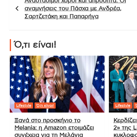
Αναστάσιμοι χοροί και απρόοπτα: Οι
άρθρων
αναμνήσεις του Πάσχα με Ανδρέα,
Σαρτζετάκη και Παπαρήγα
Ό,τι είναι!
Lifestyle
Ό,τι είναι!
Lifestyle
Ό
Ξανά στο προσκήνιο το
Κερδίζε
Melania: η Amazon ετοιμάζει
2» της L
συνέχεια για τη Μελάνια
κυκλοφο