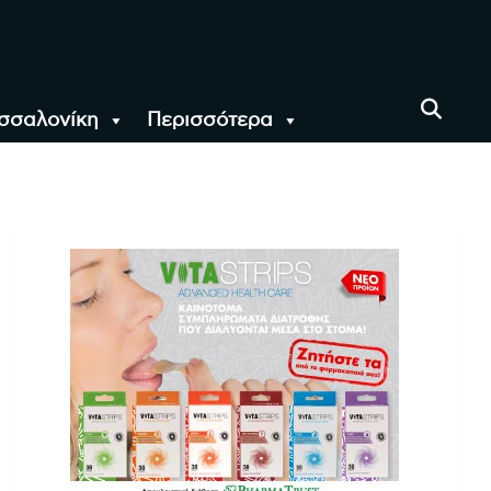
σσαλονίκη
Περισσότερα
αι όλο τον Κόσμο