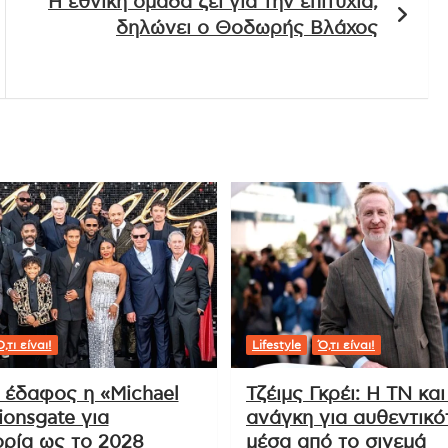
Η εθνική ομάδα ζει για την επιτυχία,
δηλώνει ο Θοδωρής Βλάχος
,τι είναι!
Lifestyle
Ό,τι είναι!
ι έδαφος η «Michael
Τζέιμς Γκρέι: Η ΤΝ και
ionsgate για
ανάγκη για αυθεντικό
ρία ως το 2028
μέσα από το σινεμά