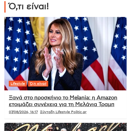
Ό,τι είναι!
Lifestyle
Ό,τι είναι!
Ξανά στο προσκήνιο το Melania: η Amazon
ετοιμάζει συνέχεια για τη Μελάνια Τραμπ
07/08/2026, 16:17
Σύνταξη Lifestyle Politic.gr