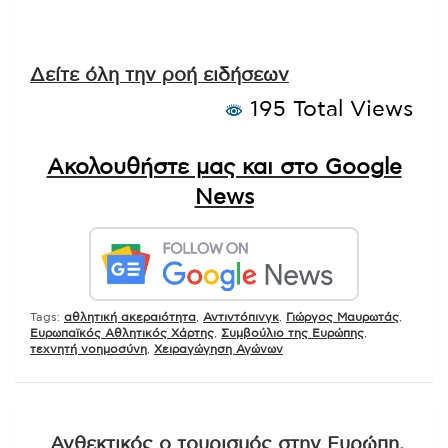
Δείτε όλη την ροή ειδήσεων
195 Total Views
Ακολουθήστε μας και στο Google
News
Tags:
αθλητική ακεραιότητα
,
Αντιντόπινγκ
,
Γιώργος Μαυρωτάς
,
Ευρωπαϊκός Αθλητικός Χάρτης
,
Συμβούλιο της Ευρώπης
,
τεχνητή νοημοσύνη
,
Χειραγώγηση Αγώνων
Πλοήγηση
Ανθεκτικός ο τουρισμός στην Ευρώπη,