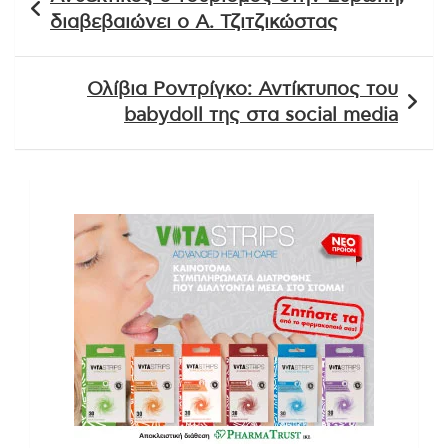
άρθρων
διαβεβαιώνει ο Α. Τζιτζικώστας
Ολίβια Ροντρίγκο: Αντίκτυπος του
babydoll της στα social media