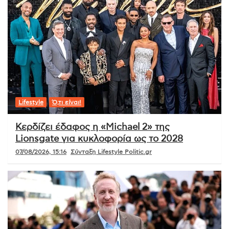
Lifestyle
Ό,τι είναι!
Κερδίζει έδαφος η «Michael 2» της
Lionsgate για κυκλοφορία ως το 2028
07/08/2026, 15:16
Σύνταξη Lifestyle Politic.gr