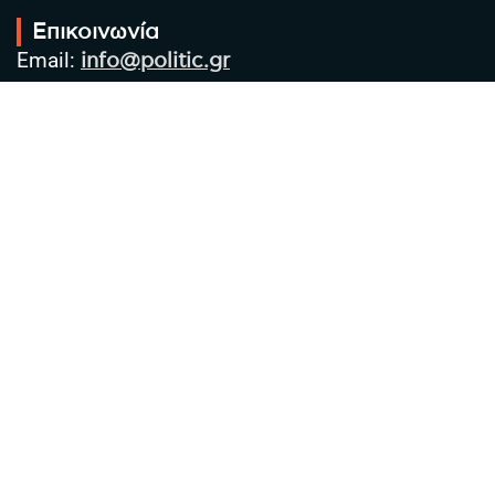
Επικοινωνία
Email:
info@politic.gr
Τηλ:
+302310501850
Κιν:
+306986533609
Πολιτική Απορρήτου
Όροι χρήσης
Πολιτική Cookies
Πολιτική προστασίας προσωπικών
δεδομένων
Συντακτική Ομάδα
Στοιχεία Επιχείρησης