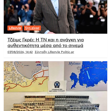
Lifestyle
Ό,τι είναι!
Τζέιμς Γκρέι: Η ΤΝ και η ανάγκη για
αυθεντικότητα μέσα από το σινεμά
07/08/2026, 14:42
Σύνταξη Lifestyle Politic.gr