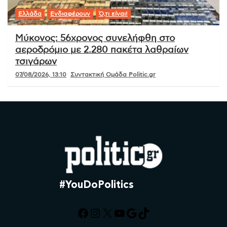
Ελλάδα
Ενδιαφέρουν
Ό,τι είναι!
Μύκονος: 56χρονος συνελήφθη στο
αεροδρόμιο με 2.280 πακέτα λαθραίων
τσιγάρων
07/08/2026, 13:10
Συντακτική Ομάδα Politic.gr
#YouDoPolitics
Facebook
Instagram
X
YouTube
Google
TikTok