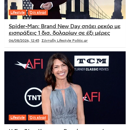
Lifestyle
Ό,τι είναι!
Spider-Man: Brand New Day σπάει ρεκόρ με
εισπράξεις 1 δισ. δολαρίων σε έξι μέρες
06/08/2026, 12:45
Σύνταξη Lifestyle Politic.gr
Lifestyle
Ό,τι είναι!