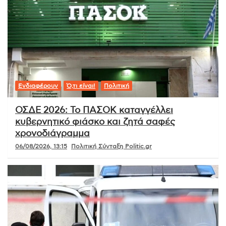
Ενδιαφέρουν
Ό,τι είναι!
Πολιτική
ΟΣΔΕ 2026: Το ΠΑΣΟΚ καταγγέλλει
κυβερνητικό φιάσκο και ζητά σαφές
χρονοδιάγραμμα
06/08/2026, 13:15
Πολιτική Σύνταξη Politic.gr