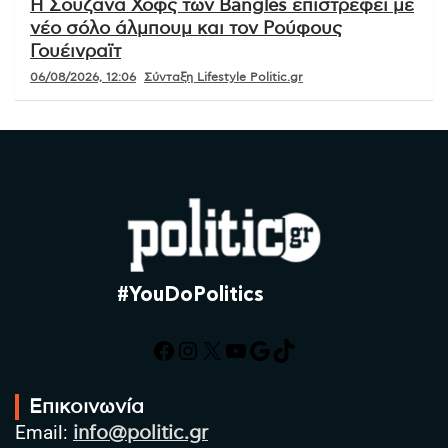
Η Σουζάνα Χοφς των Bangles επιστρέφει με
νέο σόλο άλμπουμ και τον Ρούφους
Γουέινραϊτ
06/08/2026, 12:06
Σύνταξη Lifestyle Politic.gr
#YouDoPolitics
Facebook
Instagram
X
YouTube
Google
TikTok
Επικοινωνία
Email:
info@politic.gr