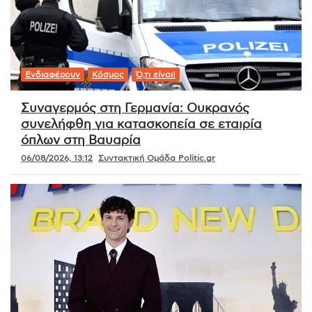
Ενδιαφέρουν
Κόσμος
Ό,τι είναι!
Συναγερμός στη Γερμανία: Ουκρανός
συνελήφθη για κατασκοπεία σε εταιρία
όπλων στη Βαυαρία
06/08/2026, 13:12
Συντακτική Ομάδα Politic.gr