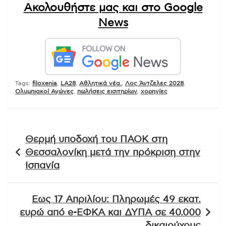
Ακολουθήστε μας και στο Google
News
Tags:
filoxenia
,
LA28
,
Αθλητικά νέα.
,
Λος Άντζελες 2028
,
Ολυμπιακοί Αγώνες
,
πωλήσεις εισιτηρίων
,
χορηγίες
Πλοήγηση
Θερμή υποδοχή του ΠΑΟΚ στη
άρθρων
Θεσσαλονίκη μετά την πρόκριση στην
Ισπανία
Εως 17 Απριλίου: Πληρωμές 49 εκατ.
ευρώ από e-ΕΦΚΑ και ΔΥΠΑ σε 40.000
δικαιούχους