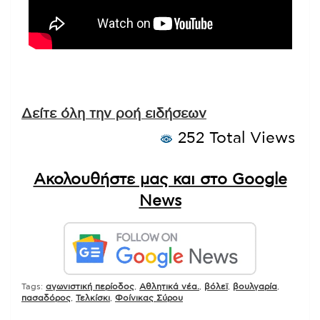
Δείτε όλη την ροή ειδήσεων
252 Total Views
Ακολουθήστε μας και στο Google
News
Tags:
αγωνιστική περίοδος
,
Αθλητικά νέα.
,
βόλεϊ
,
βουλγαρία
,
πασαδόρος
,
Τελκίσκι
,
Φοίνικας Σύρου