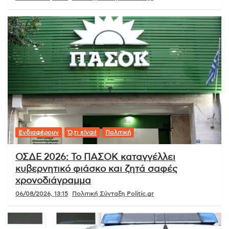
Ενδιαφέρουν
Ό,τι είναι!
Πολιτική
ΟΣΔΕ 2026: Το ΠΑΣΟΚ καταγγέλλει
κυβερνητικό φιάσκο και ζητά σαφές
χρονοδιάγραμμα
06/08/2026, 13:15
Πολιτική Σύνταξη Politic.gr