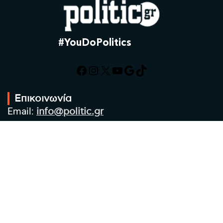
#YouDoPolitics
Facebook
Instagram
X
YouTube
Google
TikTok
Επικοινωνία
Email:
info@politic.gr
Τηλ:
+302310501850
Κιν:
+306986533609
Πολιτική Απορρήτου
Όροι χρήσης
Πολιτική Cookies
Πολιτική προστασίας προσωπικών