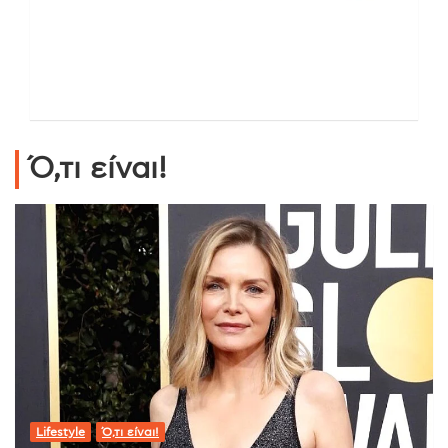
Ό,τι είναι!
Lifestyle
Ό,τι είναι!