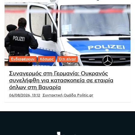
Ενδιαφέρουν
Κόσμος
Ό,τι είναι!
Συναγερμός στη Γερμανία: Ουκρανός
συνελήφθη για κατασκοπεία σε εταιρία
όπλων στη Βαυαρία
06/08/2026, 13:12
Συντακτική Ομάδα Politic.gr