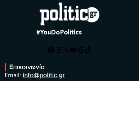
#YouDoPolitics
Facebook
Instagram
X
YouTube
Google
TikTok
Επικοινωνία
Email:
info@politic.gr
Τηλ:
+302310501850
Κιν:
+306986533609
Πολιτική Απορρήτου
Όροι χρήσης
Πολιτική Cookies