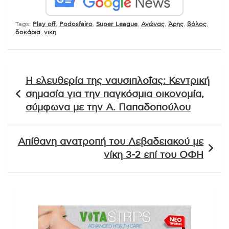
Tags:
Play off
,
Podosfairo
,
Super League
,
Αγώνας
,
Άρης
,
βόλος
,
δοκάρια
,
νικη
Πλοήγηση
Η ελευθερία της ναυσιπλοΐας: Κεντρική
άρθρων
σημασία για την παγκόσμια οικονομία,
σύμφωνα με την Α. Παπαδοπούλου
Απίθανη ανατροπή του Λεβαδειακού με
νίκη 3-2 επί του ΟΦΗ