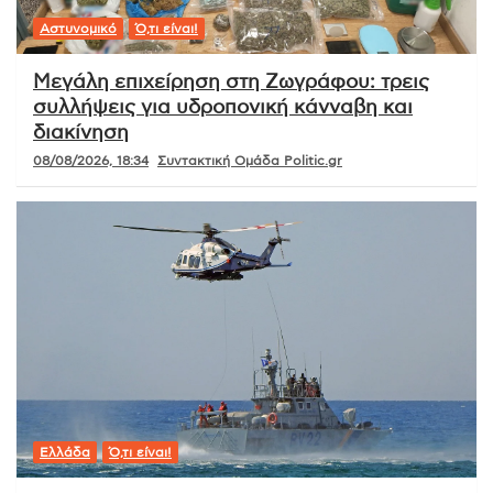
Αστυνομικό
Ό,τι είναι!
Μεγάλη επιχείρηση στη Ζωγράφου: τρεις
συλλήψεις για υδροπονική κάνναβη και
διακίνηση
08/08/2026, 18:34
Συντακτική Ομάδα Politic.gr
Ελλάδα
Ό,τι είναι!