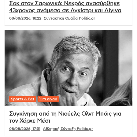
Σοκ στον Σαρωνικό: Νεκρός ανασύρθηκε
43χρονος ανάμεσα σε Αγκίστρι και Αίγινα
08/08/2026, 18:22
Συντακτική Ομάδα Politic.gr
Sports & Bet
Ό,τι είναι!
Συγκίνηση από τη Νιούελς Ολντ Μπόις για
τον Χόρχε Μέσι
08/08/2026, 17:51
Αθλητική Σύνταξη Politic.gr