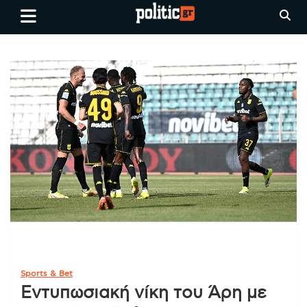
Skip
politic.gr
Ειδήσεις απο τη
to
Θεσσαλονίκη, την Ελλάδα και
content
όλο τον Κόσμο
Sports & Bet
Εντυπωσιακή νίκη του Άρη με