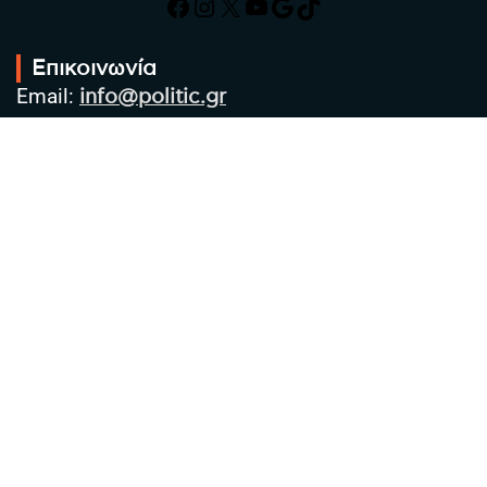
Facebook
Instagram
X
YouTube
Google
TikTok
Επικοινωνία
Email:
info@politic.gr
Τηλ:
+302310501850
Κιν:
+306986533609
Πολιτική Απορρήτου
Όροι χρήσης
Πολιτική Cookies
Πολιτική προστασίας προσωπικών
δεδομένων
Συντακτική Ομάδα
Στοιχεία Επιχείρησης