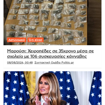
Αστυνομικό
Ό,τι είναι!
Μαρούσι: Χειροπέδες σε 35χρονο μέσα σε
σχολείο με 106 συσκευασίες κάνναβης
08/08/2026, 00:48
Συντακτική Ομάδα Politic.gr