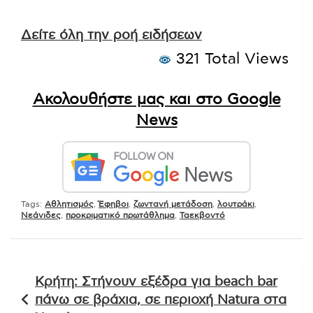
Δείτε όλη την ροή ειδήσεων
321 Total Views
Ακολουθήστε μας και στο Google
News
Tags:
Αθλητισμός
,
Έφηβοι
,
ζωντανή μετάδοση
,
λουτράκι
,
Νεάνιδες
,
προκριματικό πρωτάθλημα
,
Ταεκβοντό
Πλοήγηση
Κρήτη: Στήνουν εξέδρα για beach bar
άρθρων
πάνω σε βράχια, σε περιοχή Natura στα