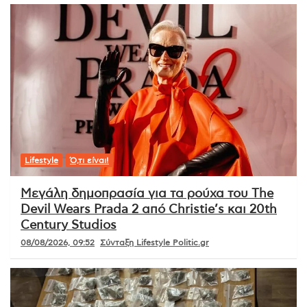
Lifestyle
Ό,τι είναι!
Μεγάλη δημοπρασία για τα ρούχα του The
Devil Wears Prada 2 από Christie’s και 20th
Century Studios
08/08/2026, 09:52
Σύνταξη Lifestyle Politic.gr