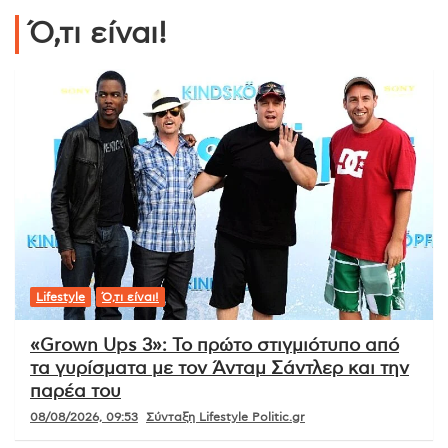
Ό,τι είναι!
Lifestyle
Ό,τι είναι!
«Grown Ups 3»: Το πρώτο στιγμιότυπο από
τα γυρίσματα με τον Άνταμ Σάντλερ και την
παρέα του
08/08/2026, 09:53
Σύνταξη Lifestyle Politic.gr