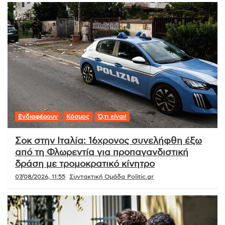
Ενδιαφέρουν
Κόσμος
Ό,τι είναι!
Σοκ στην Ιταλία: 16χρονος συνελήφθη έξω
από τη Φλωρεντία για προπαγανδιστική
δράση με τρομοκρατικό κίνητρο
07/08/2026, 11:55
Συντακτική Ομάδα Politic.gr