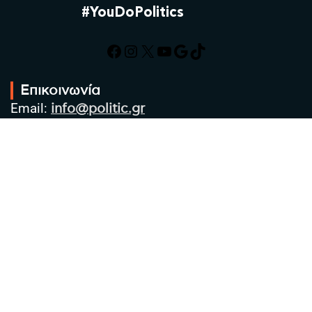
#YouDoPolitics
Facebook
Instagram
X
YouTube
Google
TikTok
Επικοινωνία
Email:
info@politic.gr
Τηλ:
+302310501850
Κιν:
+306986533609
Πολιτική Απορρήτου
Όροι χρήσης
Πολιτική Cookies
Πολιτική προστασίας προσωπικών
δεδομένων
Συντακτική Ομάδα