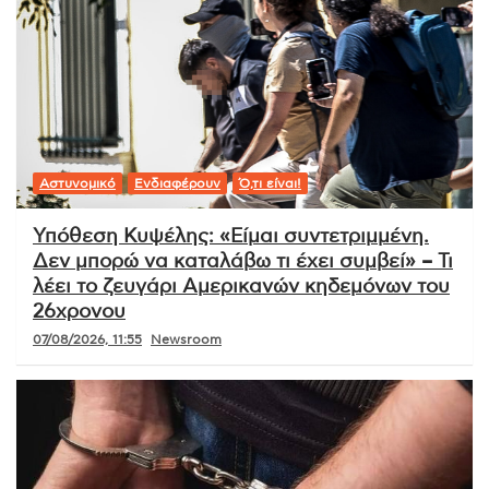
Αστυνομικό
Ενδιαφέρουν
Ό,τι είναι!
Υπόθεση Κυψέλης: «Είμαι συντετριμμένη.
Δεν μπορώ να καταλάβω τι έχει συμβεί» – Τι
λέει το ζευγάρι Αμερικανών κηδεμόνων του
26χρονου
07/08/2026, 11:55
Newsroom