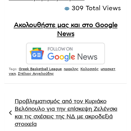
309 Total Views
Ακολουθήστε μας και στο Google
News
Tags:
Greek Basketball League
,
ηρακλης
,
Κολοσσός
,
μπασκετ
,
νικη
,
Στέλιος Αγγελούδης
Πλοήγηση
Προβληματισμός από τον Κυριάκο
άρθρων
Βελόπουλο για την επίσκεψη Ζελένσκι
και τις σχέσεις της ΝΔ με ακροδεξιά
στοιχεία