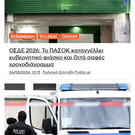
Ενδιαφέρουν
Ό,τι είναι!
Πολιτική
ΟΣΔΕ 2026: Το ΠΑΣΟΚ καταγγέλλει
κυβερνητικό φιάσκο και ζητά σαφές
χρονοδιάγραμμα
06/08/2026, 13:15
Πολιτική Σύνταξη Politic.gr