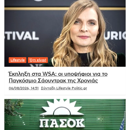
Lifestyle
Ό,τι είναι!
Έκπληξη στα WSA: οι υποψήφιοι για το
Παγκόσμιο Σάουντρακ της Χρονιάς
06/08/2026, 14:51
Σύνταξη Lifestyle Politic.gr