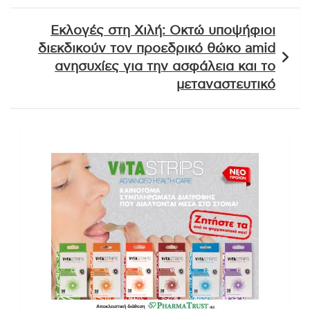
Εκλογές στη Χιλή: Οκτώ υποψήφιοι
διεκδικούν τον προεδρικό θώκο amid
ανησυχίες για την ασφάλεια και το
μεταναστευτικό