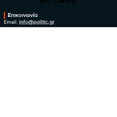
Facebook
Instagram
X
YouTube
Google
TikTok
Επικοινωνία
Email:
info@politic.gr
Τηλ:
+302310501850
Κιν:
+306986533609
Πολιτική Απορρήτου
Όροι χρήσης
Πολιτική Cookies
Πολιτική προστασίας προσωπικών
δεδομένων
Συντακτική Ομάδα
Στοιχεία Επιχείρησης