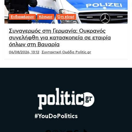
Ενδιαφέρουν
Κόσμος
Ό,τι είναι!
Συναγερμός στη Γερμανία: Ουκρανός
συνελήφθη για κατασκοπεία σε εταιρία
όπλων στη Βαυαρία
06/08/2026, 13:12
Συντακτική Ομάδα Politic.gr
#YouDoPolitics