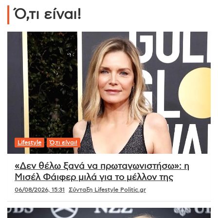
Ό,τι είναι!
Lifestyle
Ό,τι είναι!
«Δεν θέλω ξανά να πρωταγωνιστήσω»: η
Μισέλ Φάιφερ μιλά για το μέλλον της
06/08/2026, 15:31
Σύνταξη Lifestyle Politic.gr