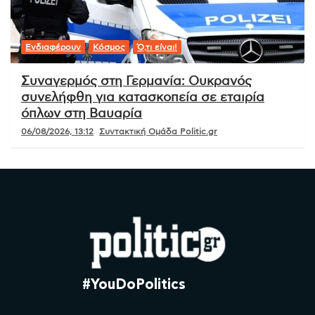
Ενδιαφέρουν
Κόσμος
Ό,τι είναι!
Συναγερμός στη Γερμανία: Ουκρανός
συνελήφθη για κατασκοπεία σε εταιρία
όπλων στη Βαυαρία
06/08/2026, 13:12
Συντακτική Ομάδα Politic.gr
#YouDoPolitics