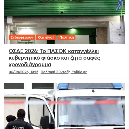
Ενδιαφέρουν
Ό,τι είναι!
Πολιτική
ΟΣΔΕ 2026: Το ΠΑΣΟΚ καταγγέλλει
κυβερνητικό φιάσκο και ζητά σαφές
χρονοδιάγραμμα
06/08/2026, 13:15
Πολιτική Σύνταξη Politic.gr