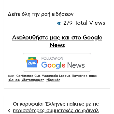
Δείτε όλη την ροή ειδήσεων
279 Total Views
Ακολουθήστε μας και στο Google
News
Tags:
Conference Cup
,
Waterpolo League
,
Πανιώνιος
,
παοκ
,
Πλέι οφ
,
Υδατοσφαίριση
,
Υδραϊκός
Πλοήγηση
Οι κορυφαίοι Έλληνες παίκτες με τις
άρθρων
περισσότερες συμμετοχές σε φάιναλ