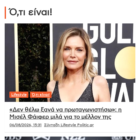
Ό,τι είναι!
Lifestyle
Ό,τι είναι!
«Δεν θέλω ξανά να πρωταγωνιστήσω»: η
Μισέλ Φάιφερ μιλά για το μέλλον της
06/08/2026, 15:31
Σύνταξη Lifestyle Politic.gr