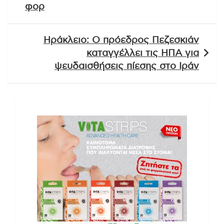
φορ
Ηράκλειο: Ο πρόεδρος Πεζεσκιάν
καταγγέλλει τις ΗΠΑ για
ψευδαισθήσεις πίεσης στο Ιράν