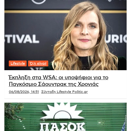
Lifestyle
Ό,τι είναι!
Έκπληξη στα WSA: οι υποψήφιοι για το
Παγκόσμιο Σάουντρακ της Χρονιάς
06/08/2026, 14:51
Σύνταξη Lifestyle Politic.gr