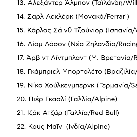
13. Αλεξάντερ Άλμπον (Ταϊλάνδη/
14. Σαρλ Λεκλέρκ (Μονακό/Ferra
15. Κάρλος Σάινθ Τζούνιορ (Ισπανί
16. Λίαμ Λόσον (Νέα Ζηλανδία/Raci
17. Άρβιντ Λίντμπλαντ (Μ. Βρετανία/
18. Γκάμπριελ Μπορτολέτο (Βραζιλ
19. Νίκο Χούλκενμπεργκ (Γερμανί
20. Πιέρ Γκασλί (Γαλλία/Alpine
21. Ιζάκ Ατζάρ (Γαλλία/Red Bull
22. Κους Μαΐνι (Ινδία/Alpine)