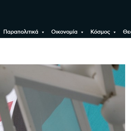
Παραπολιτικά
Οικονομία
Κόσμος
Θε
αλονίκη, την Ελλάδα κ