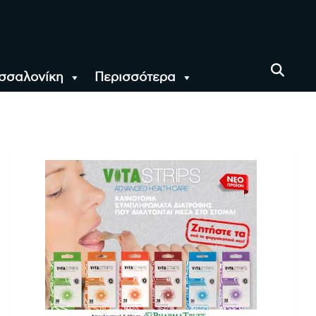
σσαλονίκη
Περισσότερα
αι όλο τον Κόσμο