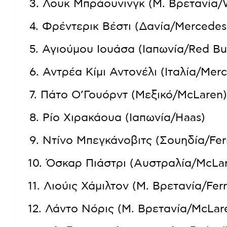
3. Λουκ Μπράουνινγκ (Μ. Βρετανία
4. Φρέντερικ Βέστι (Δανία/Merc
5. Αγιούμου Ιουάσα (Ιαπωνία/Red 
6. Αντρέα Κίμι Αντονέλι (Ιταλία/M
7. Πάτο Ο’Γουόρντ (Μεξικό/McLa
8. Ρίο Χιρακάουα (Ιαπωνία/Haa
9. Ντίνο Μπεγκάνοβιτς (Σουηδία/F
10. Όσκαρ Πιάστρι (Αυστραλία/M
11. Λιούις Χάμιλτον (Μ. Βρετανία/F
12. Λάντο Νόρις (Μ. Βρετανία/Mc