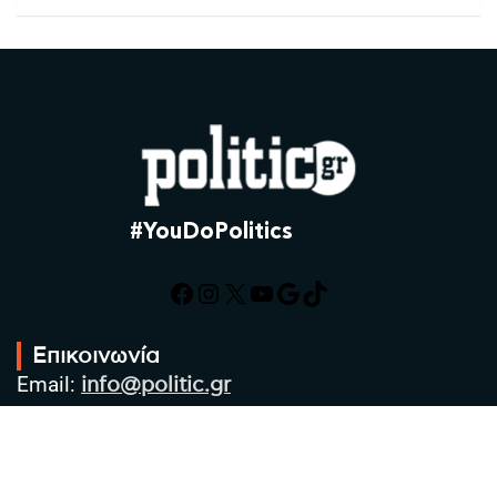
#YouDoPolitics
Facebook
Instagram
X
YouTube
Google
TikTok
Επικοινωνία
Email:
info@politic.gr
Τηλ:
+302310501850
Κιν:
+306986533609