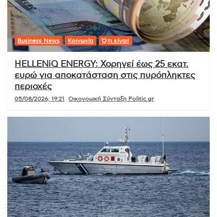
Business News
Κοινωνία
Ό,τι είναι!
HELLENiQ ENERGY: Χορηγεί έως 25 εκατ.
ευρώ για αποκατάσταση στις πυρόπληκτες
περιοχές
05/08/2026, 19:21
Οικονομική Σύνταξη Politic.gr