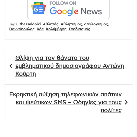
Tags:
thessaloniki
,
Αθλητές
,
Αθλητισμός
,
απολογισμός
,
Γιαννόπουλος
,
Κόε
,
Κολύμβηση
,
Σχεδιασμός
Πλοήγηση
Θλίψη για τον θάνατο του
άρθρων
εμβληματικού δημοσιογράφου Αντώνη
Κούρτη
Εκρηκτική αύξηση τηλεφωνικών απάτων
και ψεύτικων SMS – Οδηγίες για τους
πολίτες