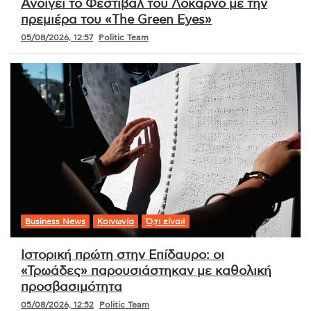
Ανοίγει το Φεστιβάλ του Λοκάρνο με την
πρεμιέρα του «The Green Eyes»
05/08/2026, 12:57
Politic Team
Business News
Κοινωνία
Ό,τι είναι!
Ιστορική πρώτη στην Επίδαυρο: οι
«Τρωάδες» παρουσιάστηκαν με καθολική
προσβασιμότητα
05/08/2026, 12:52
Politic Team