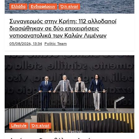
Ελλάδα
Ενδιαφέρουν
Ό,τι είναι!
Συναγερμός στην Κρήτη: 112 αλλοδαποί
διασώθηκαν σε δύο επιχειρήσεις
νοτιοανατολικά των Καλών Λιμένων
05/08/2026, 13:34
Politic Team
Lifestyle
Ό,τι είναι!