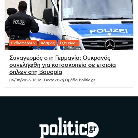
Ενδιαφέρουν
Κόσμος
Ό,τι είναι!
Συναγερμός στη Γερμανία: Ουκρανός
συνελήφθη για κατασκοπεία σε εταιρία
όπλων στη Βαυαρία
06/08/2026, 13:12
Συντακτική Ομάδα Politic.gr