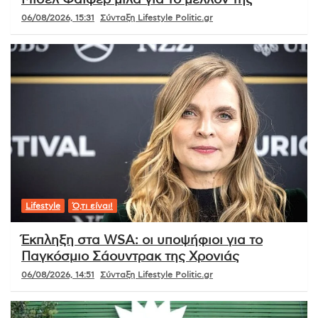
06/08/2026, 15:31
Σύνταξη Lifestyle Politic.gr
Lifestyle
Ό,τι είναι!
Έκπληξη στα WSA: οι υποψήφιοι για το
Παγκόσμιο Σάουντρακ της Χρονιάς
06/08/2026, 14:51
Σύνταξη Lifestyle Politic.gr