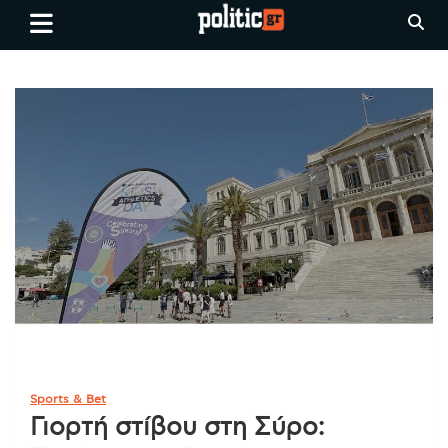
Skip
politic.gr
Ειδήσεις απο τη
to
Θεσσαλονίκη, την Ελλάδα και
content
όλο τον Κόσμο
Sports & Bet
Γιορτή στίβου στη Σύρο: