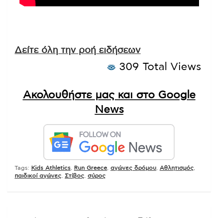
Δείτε όλη την ροή ειδήσεων
309 Total Views
Ακολουθήστε μας και στο Google
News
Tags:
Kids Athletics
,
Run Greece
,
αγώνες δρόμου
,
Αθλητισμός
,
παιδικοί αγώνες
,
Στίβος
,
σύρος
Πλοήγηση