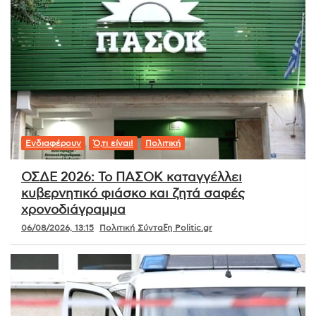
Ενδιαφέρουν
Ό,τι είναι!
Πολιτική
ΟΣΔΕ 2026: Το ΠΑΣΟΚ καταγγέλλει
κυβερνητικό φιάσκο και ζητά σαφές
χρονοδιάγραμμα
06/08/2026, 13:15
Πολιτική Σύνταξη Politic.gr