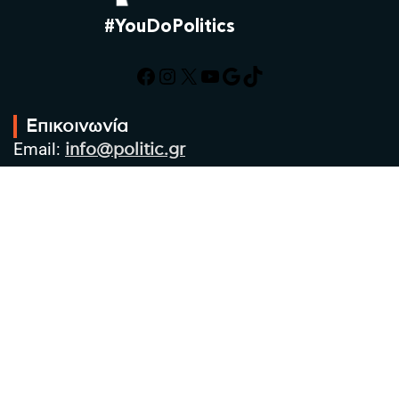
#YouDoPolitics
Facebook
Instagram
X
YouTube
Google
TikTok
Επικοινωνία
Email:
info@politic.gr
Τηλ:
+302310501850
Κιν:
+306986533609
Πολιτική Απορρήτου
Όροι χρήσης
Πολιτική Cookies
Πολιτική προστασίας προσωπικών
δεδομένων