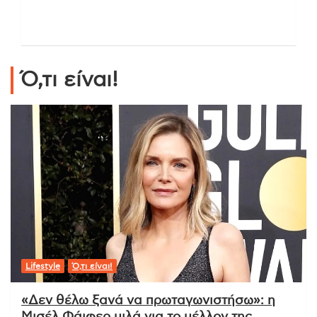
Ό,τι είναι!
Lifestyle
Ό,τι είναι!
«Δεν θέλω ξανά να πρωταγωνιστήσω»: η
Μισέλ Φάιφερ μιλά για το μέλλον της