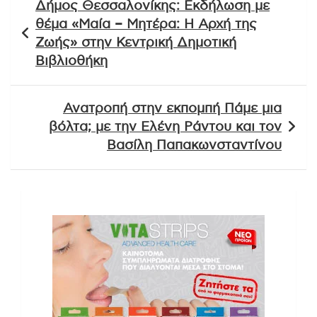
Δήμος Θεσσαλονίκης: Εκδήλωση με
άρθρων
θέμα «Μαία – Μητέρα: Η Αρχή της
Ζωής» στην Κεντρική Δημοτική
Βιβλιοθήκη
Ανατροπή στην εκπομπή Πάμε μια
βόλτα; με την Ελένη Ράντου και τον
Βασίλη Παπακωνσταντίνου