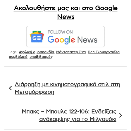
Ακολουθήστε μας και στο Google
News
Tags:
Αγγλική ομοσπονδία
,
Μάντσεστερ Σ'ιτι
,
Πεπ Γκουαρντιόλα
,
συμβόλαιό
,
υποβιβασμός
Πλοήγηση
Διάρρηξη με κινηματογραφικό στιλ στη
άρθρων
Μεταμόρφωση
Μπακς – Μπουλς 122-106: Ενδείξεις
ανάκαμψης για το Μιλγουόκι