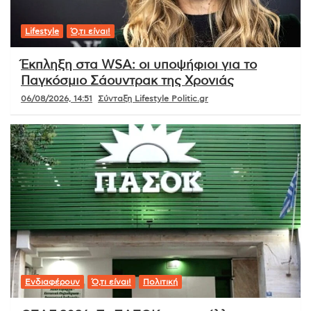
Lifestyle
Ό,τι είναι!
Έκπληξη στα WSA: οι υποψήφιοι για το
Παγκόσμιο Σάουντρακ της Χρονιάς
06/08/2026, 14:51
Σύνταξη Lifestyle Politic.gr
Ενδιαφέρουν
Ό,τι είναι!
Πολιτική