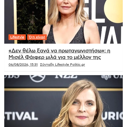
Lifestyle
Ό,τι είναι!
«Δεν θέλω ξανά να πρωταγωνιστήσω»: η
Μισέλ Φάιφερ μιλά για το μέλλον της
06/08/2026, 15:31
Σύνταξη Lifestyle Politic.gr