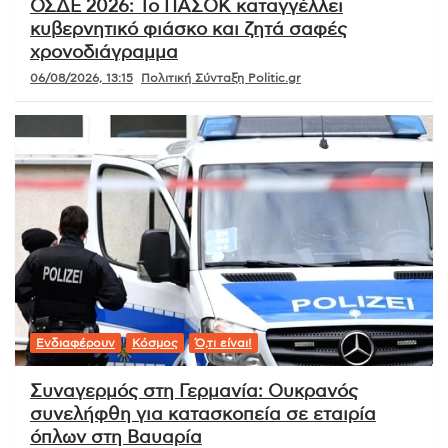
ΟΣΔΕ 2026: Το ΠΑΣΟΚ καταγγέλλει
κυβερνητικό φιάσκο και ζητά σαφές
χρονοδιάγραμμα
06/08/2026, 13:15
Πολιτική Σύνταξη Politic.gr
Ενδιαφέρουν
Κόσμος
Ό,τι είναι!
Συναγερμός στη Γερμανία: Ουκρανός
συνελήφθη για κατασκοπεία σε εταιρία
όπλων στη Βαυαρία