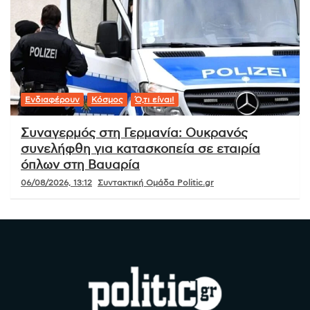
Ενδιαφέρουν
Κόσμος
Ό,τι είναι!
Συναγερμός στη Γερμανία: Ουκρανός
συνελήφθη για κατασκοπεία σε εταιρία
όπλων στη Βαυαρία
06/08/2026, 13:12
Συντακτική Ομάδα Politic.gr