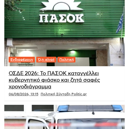
Ενδιαφέρουν
Ό,τι είναι!
Πολιτική
ΟΣΔΕ 2026: Το ΠΑΣΟΚ καταγγέλλει
κυβερνητικό φιάσκο και ζητά σαφές
χρονοδιάγραμμα
06/08/2026, 13:15
Πολιτική Σύνταξη Politic.gr