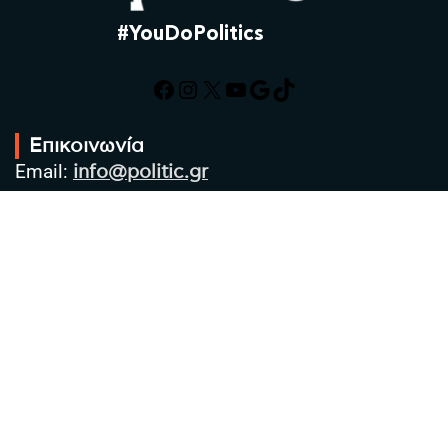
#YouDoPolitics
Facebook
Instagram
X
YouTube
Google
TikTok
Επικοινωνία
Email:
info@politic.gr
Τηλ:
+302310501850
Κιν:
+306986533609
Πολιτική Απορρήτου
Όροι χρήσης
Πολιτική Cookies
Πολιτική προστασίας προσωπικών
δεδομένων