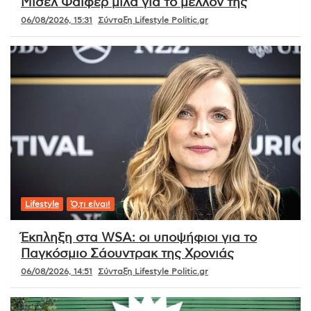
Μισέλ Φάιφερ μιλά για το μέλλον της
06/08/2026, 15:31
Σύνταξη Lifestyle Politic.gr
Lifestyle
Ό,τι είναι!
Έκπληξη στα WSA: οι υποψήφιοι για το
Παγκόσμιο Σάουντρακ της Χρονιάς
06/08/2026, 14:51
Σύνταξη Lifestyle Politic.gr