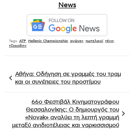
News
Tags:
ATP
,
Hellenic Championship
,
αγώνες
,
ημιτελικοί
,
τένις
,
τζοκοβιτς
Πλοήγηση
Αθήνα: Οδήγηση σε γραμμές του τραμ
άρθρων
και οι συνέπειες του προστίμου
66ο Φεστιβάλ Κινηματογράφου
Θεσσαλονίκης: Ο δημιουργός του
«Novak» αναλύει τη λεπτή γραμμή
μεταξύ ανιδιοτέλειας και ναρκισσισμού