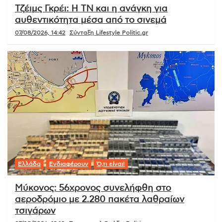
Τζέιμς Γκρέι: Η ΤΝ και η ανάγκη για
αυθεντικότητα μέσα από το σινεμά
07/08/2026, 14:42
Σύνταξη Lifestyle Politic.gr
Ελλάδα
Ενδιαφέρουν
Ό,τι είναι!
Μύκονος: 56χρονος συνελήφθη στο
αεροδρόμιο με 2.280 πακέτα λαθραίων
τσιγάρων