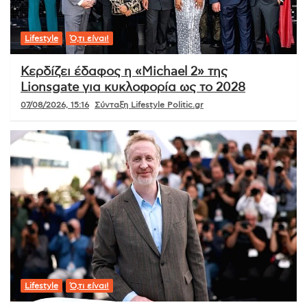
Lifestyle
Ό,τι είναι!
Κερδίζει έδαφος η «Michael 2» της
Lionsgate για κυκλοφορία ως το 2028
07/08/2026, 15:16
Σύνταξη Lifestyle Politic.gr
Lifestyle
Ό,τι είναι!