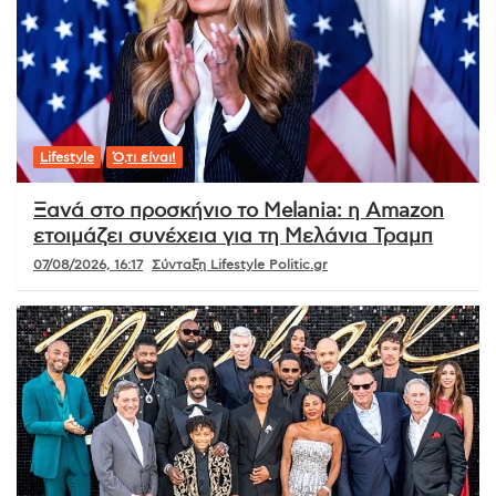
Lifestyle
Ό,τι είναι!
Ξανά στο προσκήνιο το Melania: η Amazon
ετοιμάζει συνέχεια για τη Μελάνια Τραμπ
07/08/2026, 16:17
Σύνταξη Lifestyle Politic.gr