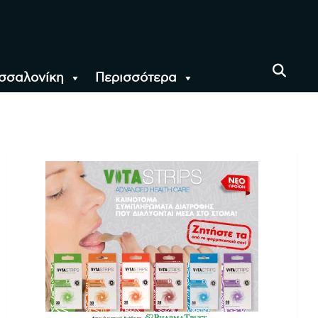
σσαλονίκη
Περισσότερα
αι όλο τον Κόσμο