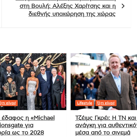
στη Βουλή: Αλέξης Χαρίτσης και η
διεθνής υποχώρηση της χώρας
,τι είναι!
Lifestyle
Ό,τι είναι!
ι έδαφος η «Michael
Τζέιμς Γκρέι: Η ΤΝ και
ionsgate για
ανάγκη για αυθεντικό
ρία ως το 2028
μέσα από το σινεμά