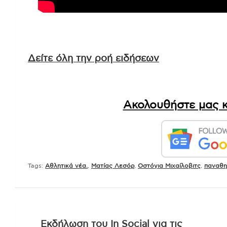
Δείτε όλη την ροή ειδήσεων
Ακολουθήστε μας κ
Tags:
Αθλητικά νέα.
,
Ματίας Λεσόρ
,
Οστόγια Μιχαίλοβιτς
,
παναθη
Πλοήγηση
Εκδήλωση του In Social για τις