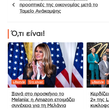
άρθρων
προοπτικές της οικονομίας μετά το
Ταμείο Ανάκαμψης
Ό,τι είναι!
Lifestyle
Ό,τι είναι!
Lifestyle
Ό
Ξανά στο προσκήνιο το
Κερδίζε
Melania: η Amazon ετοιμάζει
2» της L
συνέχεια για τη Μελάνια
κυκλοφο