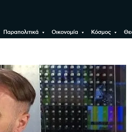
Παραπολιτικά
Οικονομία
Κόσμος
Θε
αλονίκη, την Ελλάδα κ