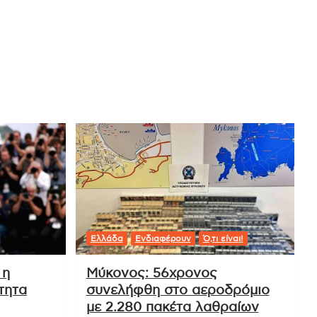
Ελλάδα
Ενδιαφέρουν
Ό,τι είναι!
 η
Μύκονος: 56χρονος
τητα
συνελήφθη στο αεροδρόμιο
με 2.280 πακέτα λαθραίων