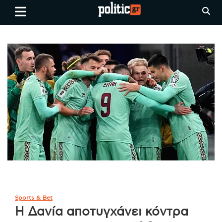
Skip
politic.gr
Ειδήσεις απο τη
to
Θεσσαλονίκη, την Ελλάδα και
content
όλο τον Κόσμο
Sports & Bet
Η Δανία αποτυγχάνει κόντρα