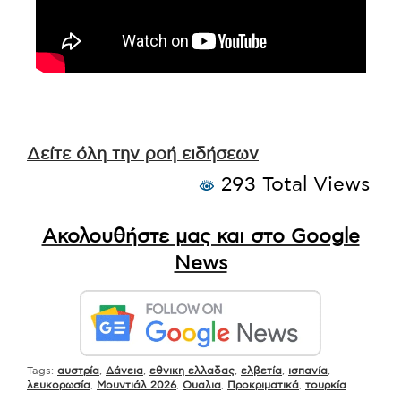
Δείτε όλη την ροή ειδήσεων
293 Total Views
Ακολουθήστε μας και στο Google
News
Tags:
αυστρία
,
Δάνεια
,
εθνικη ελλαδας
,
ελβετία
,
ισπανία
,
λευκορωσία
,
Μουντιάλ 2026
,
Ουαλια
,
Προκριματικά
,
τουρκία