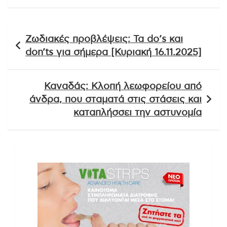
Πλοήγηση
Ζωδιακές προβλέψεις: Τα do’s και
άρθρων
don’ts για σήμερα [Κυριακή 16.11.2025]
Καναδάς: Κλοπή λεωφορείου από
άνδρα, που σταματά στις στάσεις και
καταπλήσσει την αστυνομία