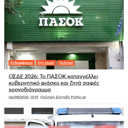
Ενδιαφέρουν
Ό,τι είναι!
Πολιτική
ΟΣΔΕ 2026: Το ΠΑΣΟΚ καταγγέλλει
κυβερνητικό φιάσκο και ζητά σαφές
χρονοδιάγραμμα
06/08/2026, 13:15
Πολιτική Σύνταξη Politic.gr