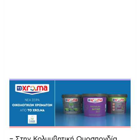
– Στην Κολυμβητική Ομοσπονδία