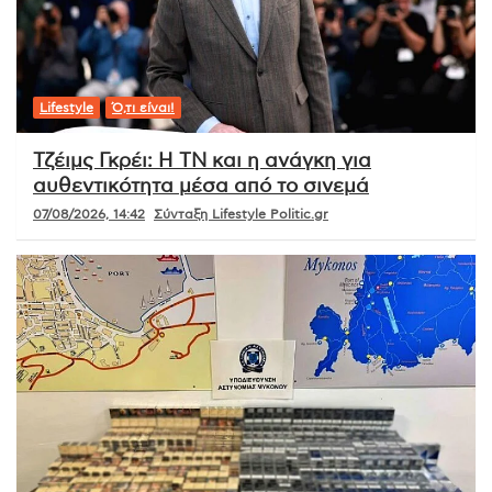
Lifestyle
Ό,τι είναι!
Τζέιμς Γκρέι: Η ΤΝ και η ανάγκη για
αυθεντικότητα μέσα από το σινεμά
07/08/2026, 14:42
Σύνταξη Lifestyle Politic.gr