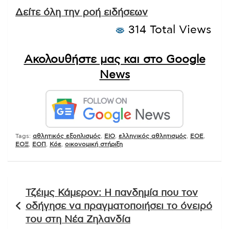
Δείτε όλη την ροή ειδήσεων
314 Total Views
Ακολουθήστε μας και στο Google
News
Tags:
αθλητικός εξοπλισμός
,
ΕΙΟ
,
ελληνικός αθλητισμός
,
ΕΟΕ
,
ΕΟΞ
,
ΕΟΠ
,
Κόε
,
οικονομική στήριξη
Πλοήγηση
Τζέιμς Κάμερον: Η πανδημία που τον
άρθρων
οδήγησε να πραγματοποιήσει το όνειρό
του στη Νέα Ζηλανδία