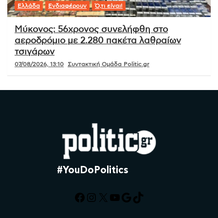
Ελλάδα
Ενδιαφέρουν
Ό,τι είναι!
Μύκονος: 56χρονος συνελήφθη στο
αεροδρόμιο με 2.280 πακέτα λαθραίων
τσιγάρων
07/08/2026, 13:10
Συντακτική Ομάδα Politic.gr
#YouDoPolitics
Facebook
Instagram
X
YouTube
Google
TikTok