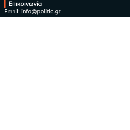
Επικοινωνία
Email:
info@politic.gr
Τηλ:
+302310501850
Κιν:
+306986533609
Πολιτική Απορρήτου
Όροι χρήσης
Πολιτική Cookies
Πολιτική προστασίας προσωπικών
δεδομένων
Συντακτική Ομάδα
Στοιχεία Επιχείρησης