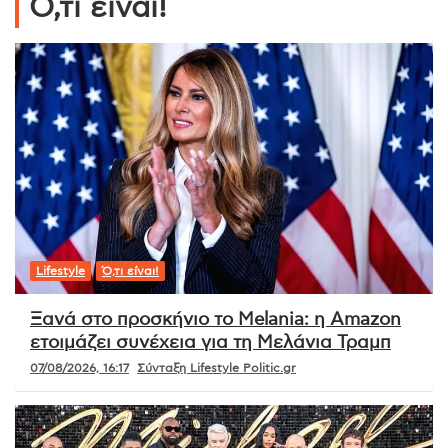
Ό,τι είναι!
Lifestyle
Ό,τι είναι!
Ξανά στο προσκήνιο το Melania: η Amazon
ετοιμάζει συνέχεια για τη Μελάνια Τραμπ
07/08/2026, 16:17
Σύνταξη Lifestyle Politic.gr