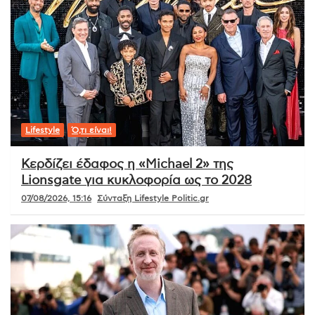
Lifestyle
Ό,τι είναι!
Κερδίζει έδαφος η «Michael 2» της
Lionsgate για κυκλοφορία ως το 2028
07/08/2026, 15:16
Σύνταξη Lifestyle Politic.gr