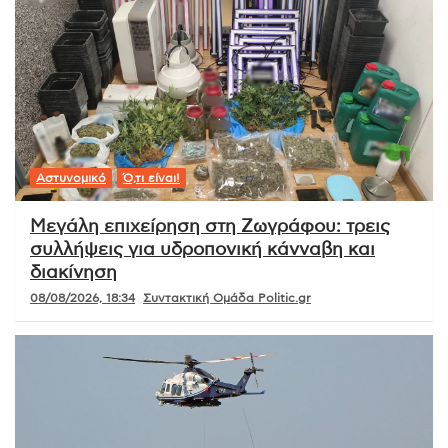
Αστυνομικό
Ό,τι είναι!
Μεγάλη επιχείρηση στη Ζωγράφου: τρεις
συλλήψεις για υδροπονική κάνναβη και
διακίνηση
08/08/2026, 18:34
Συντακτική Ομάδα Politic.gr