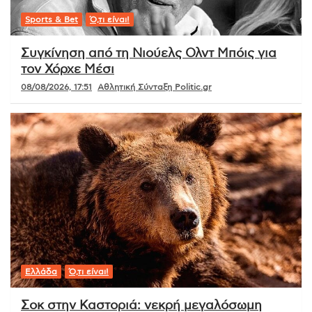
Sports & Bet
Ό,τι είναι!
Συγκίνηση από τη Νιούελς Ολντ Μπόις για
τον Χόρχε Μέσι
08/08/2026, 17:51
Αθλητική Σύνταξη Politic.gr
Ελλάδα
Ό,τι είναι!
Σοκ στην Καστοριά: νεκρή μεγαλόσωμη