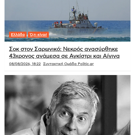
Ελλάδα
Ό,τι είναι!
Σοκ στον Σαρωνικό: Νεκρός ανασύρθηκε
43χρονος ανάμεσα σε Αγκίστρι και Αίγινα
08/08/2026, 18:22
Συντακτική Ομάδα Politic.gr