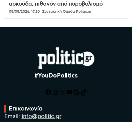
αρκούδα, πιθανόν από πυροβολισμό
08/08/2026, 17:20
Συντακτική Ομάδα Politic.gr
#YouDoPolitics
Facebook
Instagram
X
YouTube
Google
TikTok
Επικοινωνία
Email:
info@politic.gr
Τηλ:
+302310501850