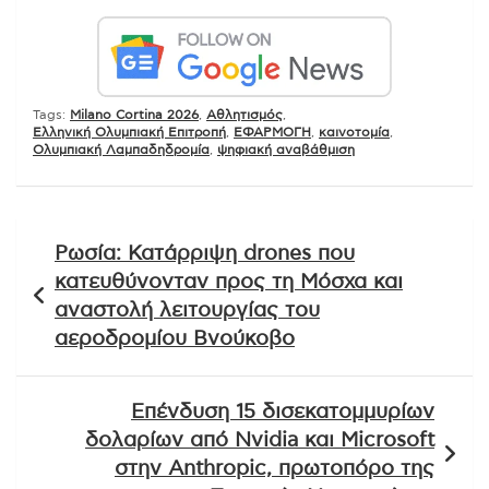
Tags:
Milano Cortina 2026
,
Αθλητισμός
,
Ελληνική Ολυμπιακή Επιτροπή
,
ΕΦΑΡΜΟΓΗ
,
καινοτομία
,
Ολυμπιακή Λαμπαδηδρομία
,
ψηφιακή αναβάθμιση
Πλοήγηση
Ρωσία: Κατάρριψη drones που
άρθρων
κατευθύνονταν προς τη Μόσχα και
αναστολή λειτουργίας του
αεροδρομίου Βνούκοβο
Επένδυση 15 δισεκατομμυρίων
δολαρίων από Nvidia και Microsoft
στην Anthropic, πρωτοπόρο της