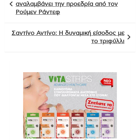
άρθρων
αναλαμβάνει την προεδρία από τον
Ρούμεν Ράντεφ
Σαντίνο Αντίνο: Η δυναμική είσοδος με
το τριφύλλι