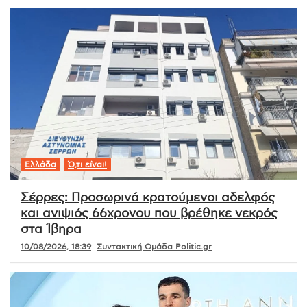
Ελλάδα
Ό,τι είναι!
Σέρρες: Προσωρινά κρατούμενοι αδελφός
και ανιψιός 66χρονου που βρέθηκε νεκρός
στα Ίβηρα
10/08/2026, 18:39
Συντακτική Ομάδα Politic.gr