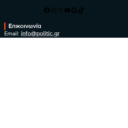
Facebook
Instagram
X
YouTube
Google
TikTok
Επικοινωνία
Email:
info@politic.gr
Τηλ:
+302310501850
Κιν:
+306986533609
Πολιτική Απορρήτου
Όροι χρήσης
Πολιτική Cookies
Πολιτική προστασίας προσωπικών
δεδομένων
Συντακτική Ομάδα