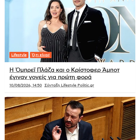
Lifestyle
Ό,τι είναι!
Η Όμπρεϊ Πλάζα και ο Κρίστοφερ Άμποτ
έγιναν γονείς για πρώτη φορά
10/08/2026, 14:50
Σύνταξη Lifestyle Politic.gr