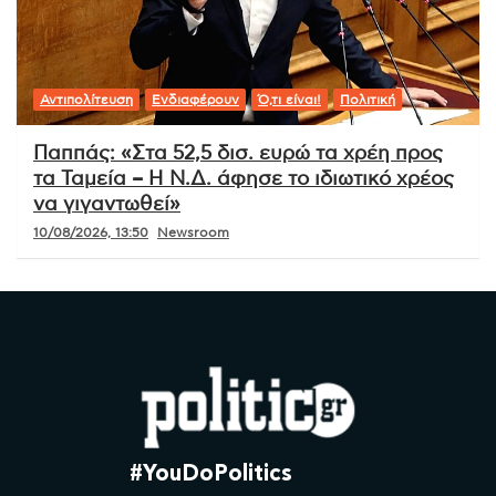
Αντιπολίτευση
Ενδιαφέρουν
Ό,τι είναι!
Πολιτική
Παππάς: «Στα 52,5 δισ. ευρώ τα χρέη προς
τα Ταμεία – Η Ν.Δ. άφησε το ιδιωτικό χρέος
να γιγαντωθεί»
10/08/2026, 13:50
Newsroom
#YouDoPolitics