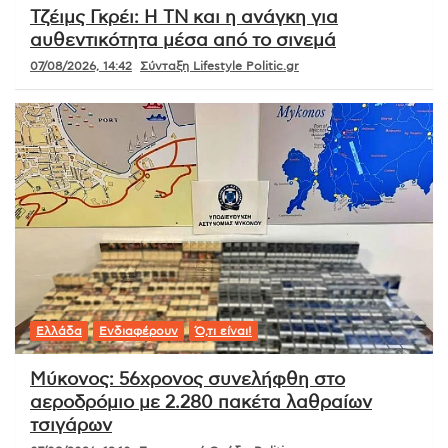
Τζέιμς Γκρέι: Η ΤΝ και η ανάγκη για
αυθεντικότητα μέσα από το σινεμά
07/08/2026, 14:42
Σύνταξη Lifestyle Politic.gr
Ελλάδα
Ενδιαφέρουν
Ό,τι είναι!
Μύκονος: 56χρονος συνελήφθη στο
αεροδρόμιο με 2.280 πακέτα λαθραίων
τσιγάρων