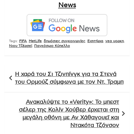
News
Tags:
FIFA
,
MetLife
,
δημόσιες συγκοινωνίες
,
Εισιτήρια
,
νεα υορκη
,
Νιου Τζέρσεϊ
,
Παγκόσμιο Κύπελλο
Πλοήγηση
Η χαρά του Σι Τζινπίνγκ για τα Στενά
άρθρων
του Ορμούζ σύμφωνα με τον Ντ. Τραμπ
Ανακαλύψτε το «Verity»: Το μπεστ
σέλερ της Κολίν Χούβερ έρχεται στη
μεγάλη οθόνη με Αν Χάθαγουεϊ και
Ντακότα Τζόνσον