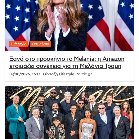
Lifestyle
Ό,τι είναι!
Ξανά στο προσκήνιο το Melania: η Amazon
ετοιμάζει συνέχεια για τη Μελάνια Τραμπ
07/08/2026, 16:17
Σύνταξη Lifestyle Politic.gr