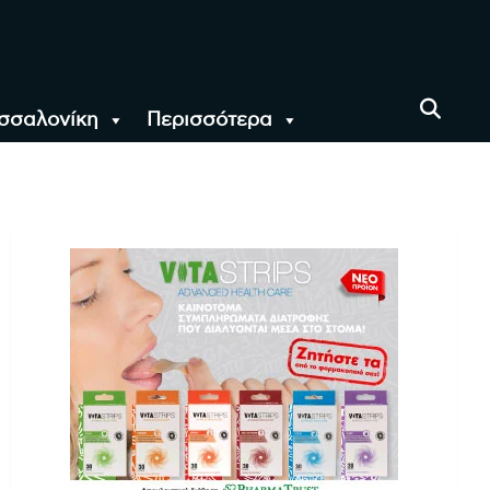
σσαλονίκη
Περισσότερα
αι όλο τον Κόσμο