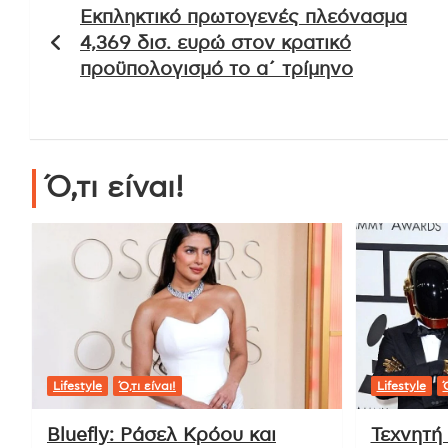
Εκπληκτικό πρωτογενές πλεόνασμα
άρθρων
4,369 δισ. ευρώ στον κρατικό
προϋπολογισμό το α΄ τρίμηνο
Ό,τι είναι!
Lifestyle
Ό,τι είναι!
Lifestyle
Ό
Bluefly: Ράσελ Κρόου και
Τεχνητή