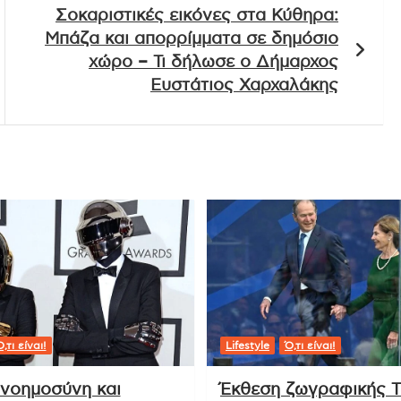
Σοκαριστικές εικόνες στα Κύθηρα:
Μπάζα και απορρίμματα σε δημόσιο
χώρο – Τι δήλωσε ο Δήμαρχος
Ευστάτιος Χαρχαλάκης
,τι είναι!
Lifestyle
Ό,τι είναι!
 νοημοσύνη και
Έκθεση ζωγραφικής Τ