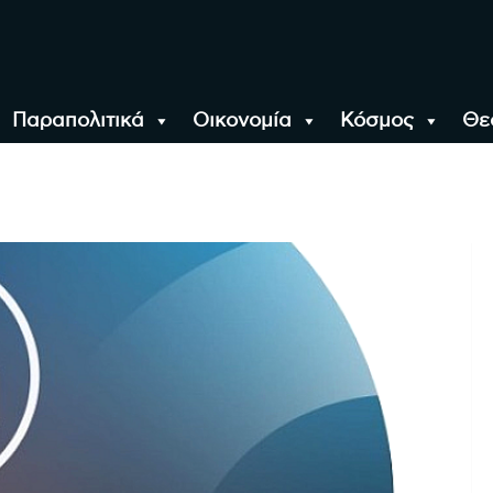
Παραπολιτικά
Οικονομία
Κόσμος
Θε
αλονίκη, την Ελλάδα κ