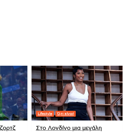
Lifestyle
Ό,τι είναι!
ζορτζ
Στο Λονδίνο μια μεγάλη