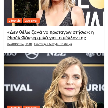
Lifestyle
Ό,τι είναι!
«Δεν θέλω ξανά να πρωταγωνιστήσω»: η
Μισέλ Φάιφερ μιλά για το μέλλον της
06/08/2026, 15:31
Σύνταξη Lifestyle Politic.gr
Lifestyle
Ό,τι είναι!