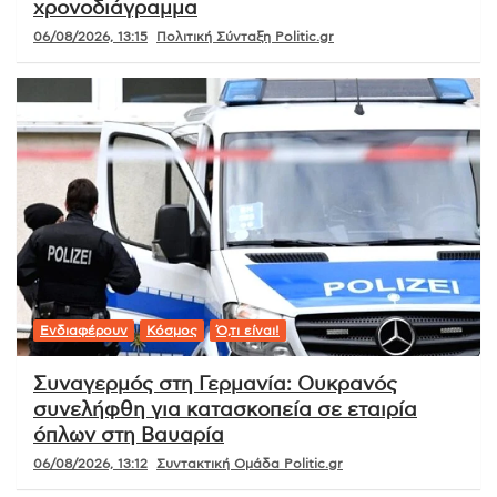
χρονοδιάγραμμα
06/08/2026, 13:15
Πολιτική Σύνταξη Politic.gr
Ενδιαφέρουν
Κόσμος
Ό,τι είναι!
Συναγερμός στη Γερμανία: Ουκρανός
συνελήφθη για κατασκοπεία σε εταιρία
όπλων στη Βαυαρία
06/08/2026, 13:12
Συντακτική Ομάδα Politic.gr