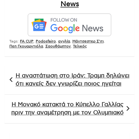
News
Tags:
FA CUP
,
Podosfairo
,
αγγλία
,
Μάντσεστερ Σ'ιτι
,
Πεπ Γκουαρντιόλα
,
Σαουθάμπτον
,
Τελικός
Πλοήγηση
Η αναστάτωση στο Ιράν: Τραμπ δηλώνει
άρθρων
ότι κανείς δεν γνωρίζει ποιος ηγείται
Η Μονακό κατακτά το Κύπελλο Γαλλίας
πριν την αναμέτρηση με τον Ολυμπιακό