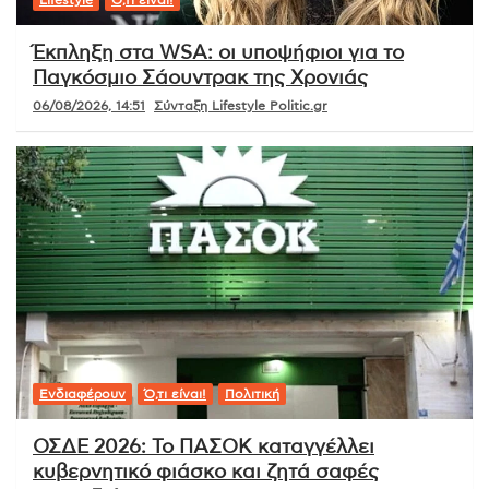
Έκπληξη στα WSA: οι υποψήφιοι για το
Παγκόσμιο Σάουντρακ της Χρονιάς
06/08/2026, 14:51
Σύνταξη Lifestyle Politic.gr
Ενδιαφέρουν
Ό,τι είναι!
Πολιτική
ΟΣΔΕ 2026: Το ΠΑΣΟΚ καταγγέλλει
κυβερνητικό φιάσκο και ζητά σαφές