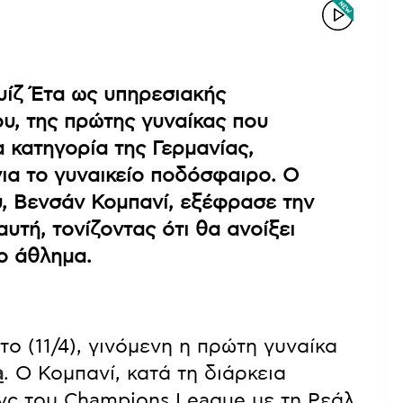
υίζ Έτα ως υπηρεσιακής
υ, της πρώτης γυναίκας που
 κατηγορία της Γερμανίας,
για το γυναικείο ποδόσφαιρο. Ο
, Βενσάν Κομπανί, εξέφρασε την
υτή, τονίζοντας ότι θα ανοίξει
το άθλημα.
ο (11/4), γινόμενη η πρώτη γυναίκα
a
. Ο Κομπανί, κατά τη διάρκεια
νς του Champions League με τη Ρεάλ