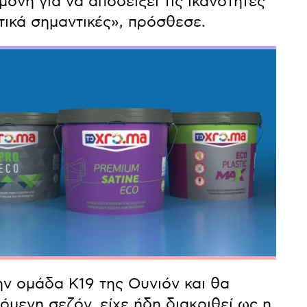
μονή για να αποδείξει τις ικανότητές
ατικά σημαντικές», πρόσθεσε.
ην ομάδα Κ19 της Ουνιόν και θα
όμενη σεζόν, είχε ήδη διακριθεί ως η