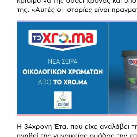
κρίσιμο να της δοθεί χρόνος και υπο
της. «Αυτές οι ιστορίες είναι πραγμ
Η 34χρονη Έτα, που είχε αναλάβει τ
ηγηθεί της γυναικείας ομάδας την επ