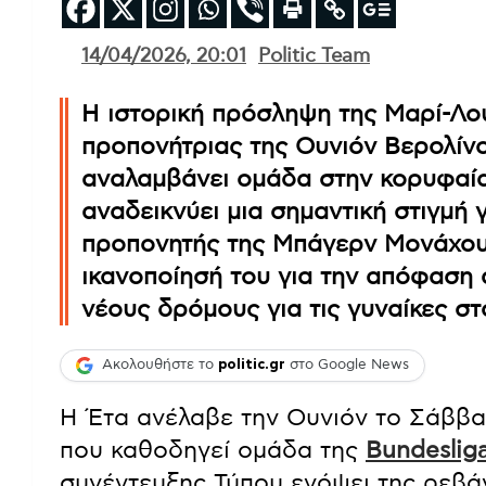
14/04/2026, 20:01
Politic Team
Η ιστορική πρόσληψη της Μαρί-Λο
προπονήτριας της Ουνιόν Βερολίνο
αναλαμβάνει ομάδα στην κορυφαία
αναδεικνύει μια σημαντική στιγμή 
προπονητής της Μπάγερν Μονάχου
ικανοποίησή του για την απόφαση α
νέους δρόμους για τις γυναίκες σ
Ακολουθήστε το
politic.gr
στο Google News
Η Έτα ανέλαβε την Ουνιόν το Σάββατ
που καθοδηγεί ομάδα της
Bundeslig
συνέντευξης Τύπου ενόψει της ρεβά