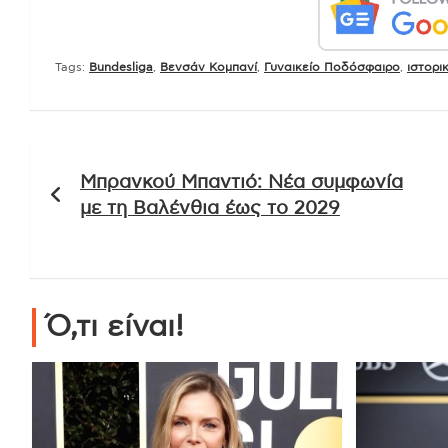
Tags:
Bundesliga
,
Βενσάν Κομπανί
,
Γυναικείο Ποδόσφαιρο
,
ιστορι
Πλοήγηση
Μπρανκού Μπαντιό: Νέα συμφωνία
άρθρων
με τη Βαλένθια έως το 2029
Ό,τι είναι!