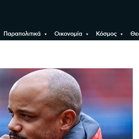
Παραπολιτικά
Οικονομία
Κόσμος
Θε
αλονίκη, την Ελλάδα κ