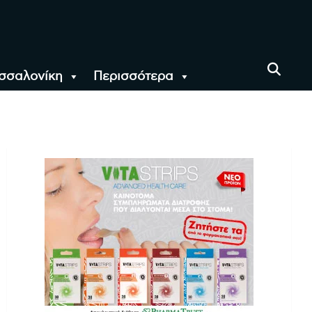
σσαλονίκη
Περισσότερα
αι όλο τον Κόσμο