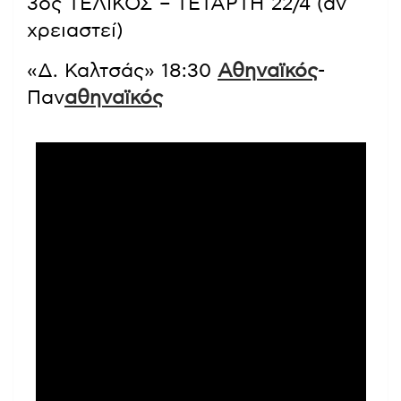
3ος ΤΕΛΙΚΟΣ – ΤΕΤΑΡΤΗ 22/4 (αν
χρειαστεί)
«Δ. Καλτσάς» 18:30
Αθηναϊκός
-
Παν
αθηναϊκός