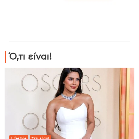
Ό,τι είναι!
Lifestyle
Ό,τι είναι!