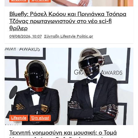
Bluefly: Ράσελ Κρόου και Πριγιάνκα Τσόπρα
Τζόνας πρωταγωνιστούν στο νέο sci-fi
θρίλερ
09/08/2026, 10:07
Σύνταξη Lifestyle Politic.gr
Lifestyle
Ό,τι είναι!
Τεχνητή νοημοσύνη και μουσική: ο Τομά