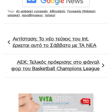
Tags:
Α1 μπάσκετ γυναικών
,
Αθηναϊκός
,
Γυναικείο Μπάσκετ
,
μπασκετ
,
παναθηναικος
,
τελικοί
Πλοήγηση
Αντίσταση: Το νέο τεύχος του Int.
άρθρων
έρχεται αυτό το Σάββατο με ΤΑ ΝΕΑ
ΑΕΚ: Τελικός πρόκρισης στο φάιναλ
φορ του Basketball Champions League