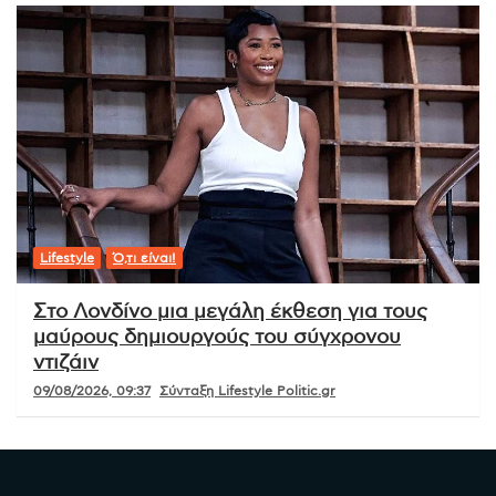
Lifestyle
Ό,τι είναι!
Στο Λονδίνο μια μεγάλη έκθεση για τους
μαύρους δημιουργούς του σύγχρονου
ντιζάιν
09/08/2026, 09:37
Σύνταξη Lifestyle Politic.gr