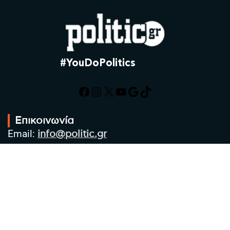
#YouDoPolitics
Facebook
Instagram
X
YouTube
Google
TikTok
Επικοινωνία
Email:
info@politic.gr
Τηλ:
+302310501850
Κιν:
+306986533609
Πολιτική Απορρήτου
Όροι χρήσης
Πολιτική Cookies