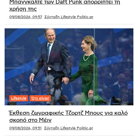
Μπανγκαλτέ των Daft Punk απορρίπτει τη
χρήση της
09/08/2026, 09:57
Σύνταξη Lifestyle Politic.gr
Lifestyle
Ό,τι είναι!
Έκθεση ζωγραφικής Τζορτζ Μπους για καλό
σκοπό στο Μέιν
09/08/2026, 09:51
Σύνταξη Lifestyle Politic.gr