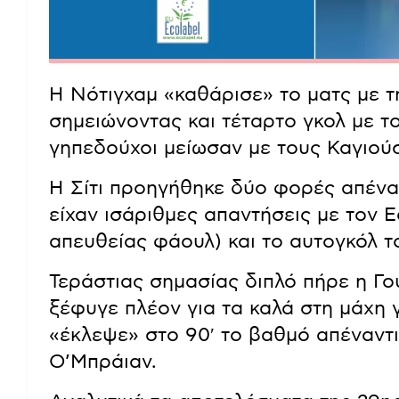
Η Νότιγχαμ «καθάρισε» το ματς με τ
σημειώνοντας και τέταρτο γκολ με το
γηπεδούχοι μείωσαν με τους Καγιούσ
Η Σίτι προηγήθηκε δύο φορές απέναν
είχαν ισάριθμες απαντήσεις με τον Εσ
απευθείας φάουλ) και το αυτογκόλ τ
Τεράστιας σημασίας διπλό πήρε η Γ
ξέφυγε πλέον για τα καλά στη μάχη 
«έκλεψε» στο 90′ το βαθμό απέναντι
Ο’Μπράιαν.