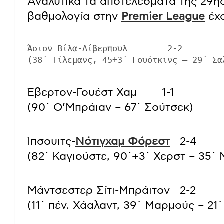
Αναλυτικά τα αποτελέσματα της 29ης
βαθμολογία στην
Premier League
έχο
Άστον Βίλα-Λίβερπουλ        2-2
(38΄ Τίλεμανς, 45+3΄ Γουότκινς – 29΄ Σα
Έβερτον-Γουέστ Χαμ          1-1
(90΄ Ο’Μπράιαν – 67΄ Σούτσεκ)
Ίπσουιτς-
Νότιγχαμ Φόρεστ
    2-4
(82΄ Καγιούστε, 90΄+3΄ Χερστ – 35΄ Μ
Μάντσεστερ Σίτι-Μπράιτον    2-2
(11΄ πέν. Χάαλαντ, 39΄ Μαρμούς – 21