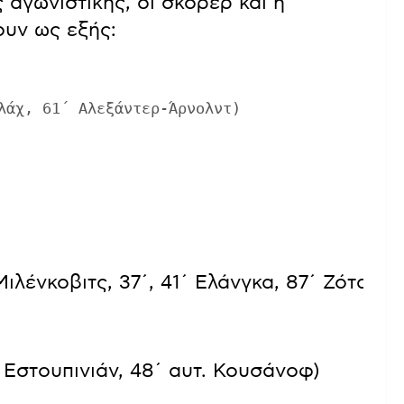
 αγωνιστικής, οι σκόρερ και η
υν ως εξής:
λάχ, 61΄ Αλεξάντερ-Άρνολντ)
ιλένκοβιτς, 37΄, 41΄ Ελάνγκα, 87΄ Ζότα Σί
΄ Εστουπινιάν, 48΄ αυτ. Κουσάνοφ)