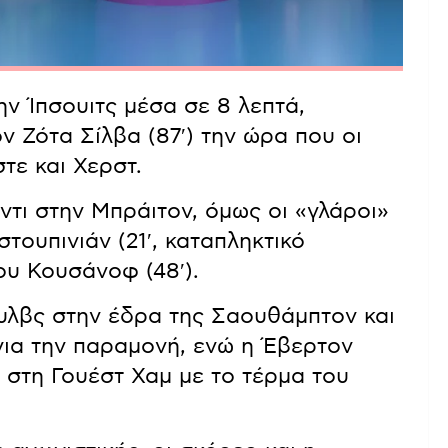
ην Ίπσουιτς μέσα σε 8 λεπτά,
ν Ζότα Σίλβα (87′) την ώρα που οι
τε και Χερστ.
τι στην Μπράιτον, όμως οι «γλάροι»
τουπινιάν (21′, καταπληκτικό
ου Κουσάνοφ (48′).
ουλβς στην έδρα της Σαουθάμπτον και
για την παραμονή, ενώ η Έβερτον
 στη Γουέστ Χαμ με το τέρμα του