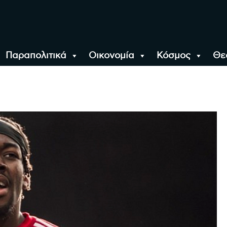
Παραπολιτικά
Οικονομία
Κόσμος
Θε
αλονίκη, την Ελλάδα κ