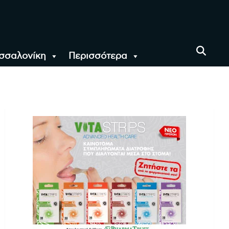
σσαλονίκη
Περισσότερα
αι όλο τον Κόσμο