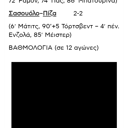
72′ Ραμόν, 74′ Πας, 86′ Μπατούρινα)
Σασουόλο
–
Πίζα
2-2
(6′ Μάτιτς, 90’+5 Τόρτσβεντ – 4′ πέν.
Ενζολά, 85′ Μέιστερ)
ΒΑΘΜΟΛΟΓΙΑ (σε 12 αγώνες)