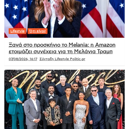
Lifestyle
Ό,τι είναι!
Ξανά στο προσκήνιο το Melania: η Amazon
ετοιμάζει συνέχεια για τη Μελάνια Τραμπ
07/08/2026, 16:17
Σύνταξη Lifestyle Politic.gr