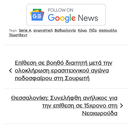
Tags:
Serie A
,
αγωνιστική
,
Βαθμολογία
,
Κόμο
,
Πίζα
,
σασουόλο
,
Τόρστβεντ
Πλοήγηση
Επίθεση σε βοηθό διαιτητή μετά την
άρθρων
ολοκλήρωση ερασιτεχνικού αγώνα
ποδοσφαίρου στη Σουρωτή
Θεσσαλονίκη: Συνελήφθη ανήλικος για
την επίθεση σε 15χρονο στη
Νεοχωρούδα