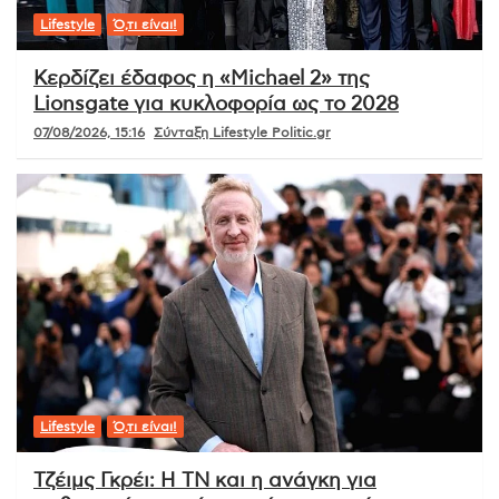
Lifestyle
Ό,τι είναι!
Κερδίζει έδαφος η «Michael 2» της
Lionsgate για κυκλοφορία ως το 2028
07/08/2026, 15:16
Σύνταξη Lifestyle Politic.gr
Lifestyle
Ό,τι είναι!
Τζέιμς Γκρέι: Η ΤΝ και η ανάγκη για