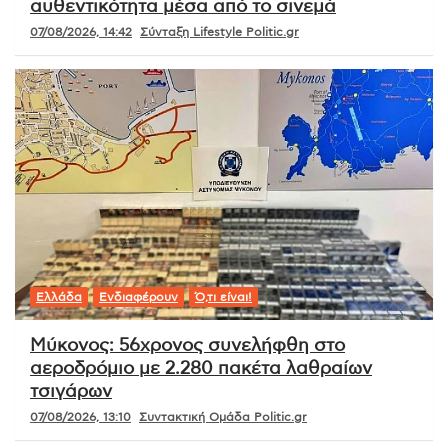
αυθεντικότητα μέσα από το σινεμά
07/08/2026, 14:42
Σύνταξη Lifestyle Politic.gr
Ελλάδα
Ενδιαφέρουν
Ό,τι είναι!
Μύκονος: 56χρονος συνελήφθη στο
αεροδρόμιο με 2.280 πακέτα λαθραίων
τσιγάρων
07/08/2026, 13:10
Συντακτική Ομάδα Politic.gr