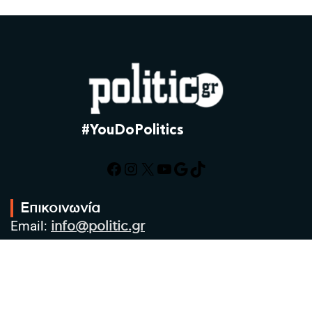
#YouDoPolitics
Facebook
Instagram
X
YouTube
Google
TikTok
Επικοινωνία
Email:
info@politic.gr
Τηλ:
+302310501850
Κιν:
+306986533609
Πολιτική Απορρήτου