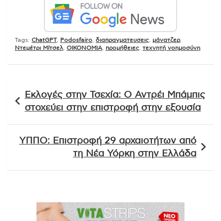
Tags:
ChatGPT
,
Podosfairo
,
διαπραγματευσεις
,
μάνατζερ
,
Ντεμέτρι Μίτσελ
,
ΟΙΚΟΝΟΜΙΑ
,
προμήθειες
,
τεχνητή νοημοσύνη
Πλοήγηση
Εκλογές στην Τσεχία: Ο Αντρέι Μπάμπις
άρθρων
στοχεύει στην επιστροφή στην εξουσία
ΥΠΠΟ: Επιστροφή 29 αρχαιοτήτων από
τη Νέα Υόρκη στην Ελλάδα