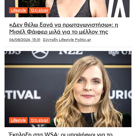
Lifestyle
Ό,τι είναι!
«Δεν θέλω ξανά να πρωταγωνιστήσω»: η
Μισέλ Φάιφερ μιλά για το μέλλον της
06/08/2026, 15:31
Σύνταξη Lifestyle Politic.gr
Lifestyle
Ό,τι είναι!
Έκπληξη στα WSA: οι υποψήφιοι για το