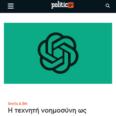
Skip
politic.gr
Ειδήσεις απο τη
to
Θεσσαλονίκη, την Ελλάδα και
content
όλο τον Κόσμο
Sports & Bet
Η τεχνητή νοημοσύνη ως