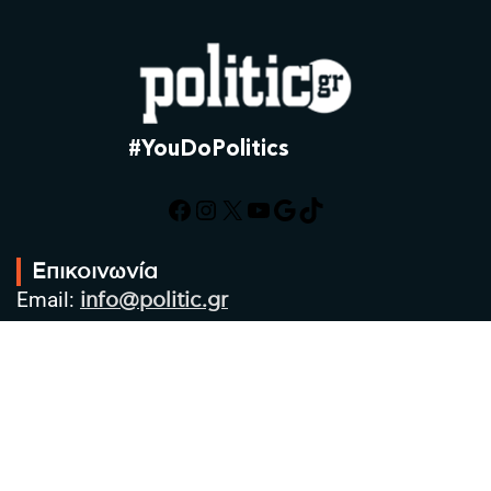
#YouDoPolitics
Facebook
Instagram
X
YouTube
Google
TikTok
Επικοινωνία
Email:
info@politic.gr
Τηλ:
+302310501850
Κιν:
+306986533609
Πολιτική Απορρήτου
Όροι χρήσης