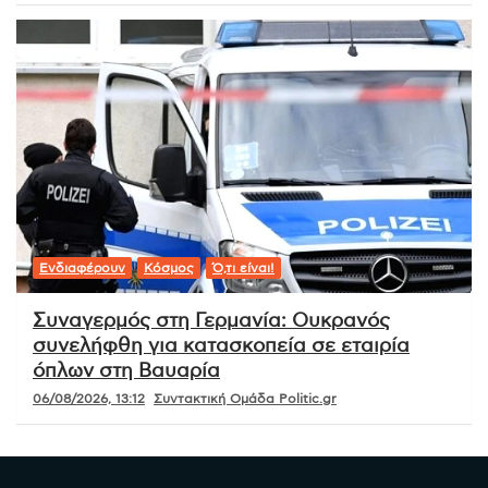
Ενδιαφέρουν
Κόσμος
Ό,τι είναι!
Συναγερμός στη Γερμανία: Ουκρανός
συνελήφθη για κατασκοπεία σε εταιρία
όπλων στη Βαυαρία
06/08/2026, 13:12
Συντακτική Ομάδα Politic.gr