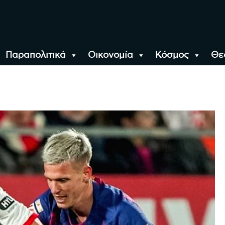
Παραπολιτικά
Οικονομία
Κόσμος
Θε
αλονίκη, την Ελλάδα κ