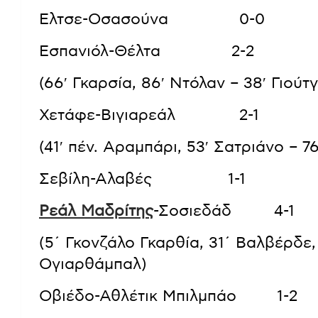
Ελτσε-Οσασούνα 0-0
Εσπανιόλ-Θέλτα 2-2
(66′ Γκαρσία, 86′ Ντόλαν – 38′ Γιούτ
Χετάφε-Βιγιαρεάλ 2-1
(41′ πέν. Αραμπάρι, 53′ Σατριάνο – 7
Σεβίλη-Αλαβές 1-1
Ρεάλ Μαδρίτης
-Σοσιεδάδ 4-1
(5΄ Γκονζάλο Γκαρθία, 31΄ Βαλβέρδε, 
Ογιαρθάμπαλ)
Οβιέδο-Αθλέτικ Μπιλμπάο 1-2