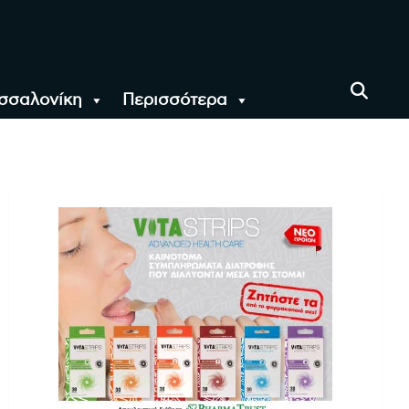
σσαλονίκη
Περισσότερα
αι όλο τον Κόσμο