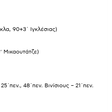
γκλα, 90+3΄ Ιγκλέσιας)
6′ Μικαουτάτζε)
25΄πεν., 48΄πεν. Βινίσιους – 21΄πεν.