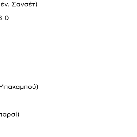
πέν. Σανσέτ)
3-0
΄ Μπακαμπού)
παρσί)