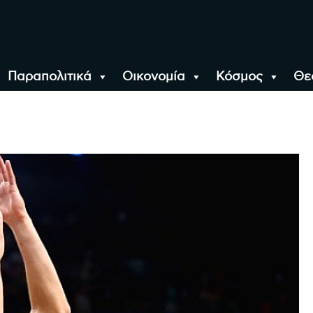
Παραπολιτικά
Οικονομία
Κόσμος
Θε
αλονίκη, την Ελλάδα κ