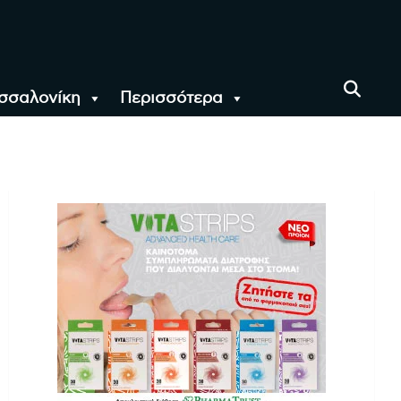
σσαλονίκη
Περισσότερα
αι όλο τον Κόσμο