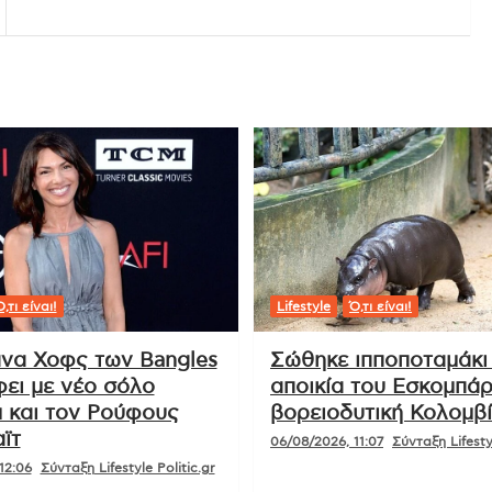
,τι είναι!
Lifestyle
Ό,τι είναι!
να Χοφς των Bangles
Σώθηκε ιπποποταμάκι
φει με νέο σόλο
αποικία του Εσκομπάρ
 και τον Ρούφους
βορειοδυτική Κολομβ
ϊτ
06/08/2026, 11:07
Σύνταξη Lifestyl
12:06
Σύνταξη Lifestyle Politic.gr