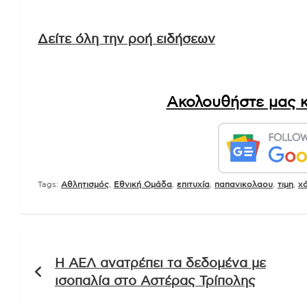
Δείτε όλη την ροή ειδήσεων
Ακολουθήστε μας κ
Tags:
Αθλητισμός
,
Εθνική Ομάδα
,
επιτυχία
,
παπανικολαου
,
τιμη
,
χά
Πλοήγηση
Η ΑΕΛ ανατρέπει τα δεδομένα με
άρθρων
ισοπαλία στο Αστέρας Τρίπολης