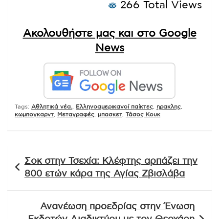
266 Total Views
Ακολουθήστε μας και στο Google
News
Tags:
Αθλητικά νέα.
,
Ελληνοαμερικανοί παίκτες
,
ηρακλης
,
κωμπογκαρντ
,
Μεταγραφές
,
μπασκετ
,
Τάσος Κουκ
Πλοήγηση
Σοκ στην Τσεχία: Κλέφτης αρπάζει την
άρθρων
800 ετών κάρα της Αγίας Ζβισλάβα
Ανανέωση προεδρίας στην Ένωση