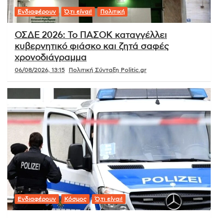
Ενδιαφέρουν
Ό,τι είναι!
Πολιτική
ΟΣΔΕ 2026: Το ΠΑΣΟΚ καταγγέλλει
κυβερνητικό φιάσκο και ζητά σαφές
χρονοδιάγραμμα
06/08/2026, 13:15
Πολιτική Σύνταξη Politic.gr
Ενδιαφέρουν
Κόσμος
Ό,τι είναι!