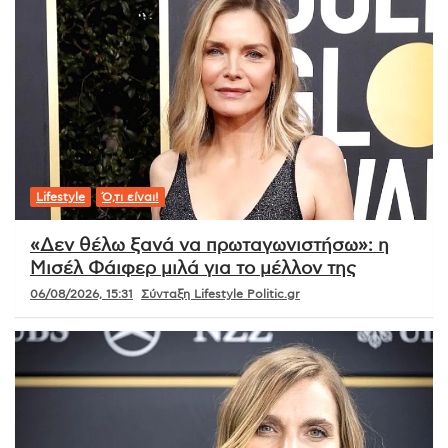
Lifestyle
Ό,τι είναι!
«Δεν θέλω ξανά να πρωταγωνιστήσω»: η
Μισέλ Φάιφερ μιλά για το μέλλον της
06/08/2026, 15:31
Σύνταξη Lifestyle Politic.gr