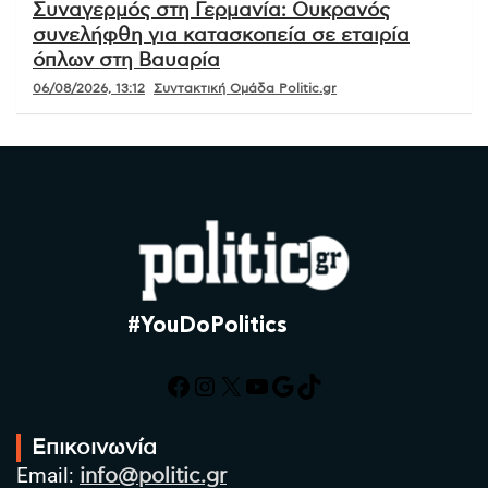
Συναγερμός στη Γερμανία: Ουκρανός
συνελήφθη για κατασκοπεία σε εταιρία
όπλων στη Βαυαρία
06/08/2026, 13:12
Συντακτική Ομάδα Politic.gr
#YouDoPolitics
Facebook
Instagram
X
YouTube
Google
TikTok
Επικοινωνία
Email:
info@politic.gr