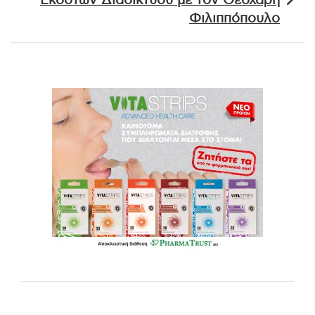
Εκδοτών Διαδικτύου με τον Θεοχάρη
Φιλιππόπουλο