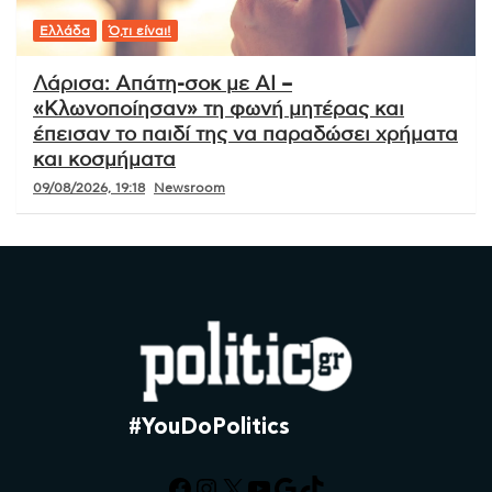
Ελλάδα
Ό,τι είναι!
Λάρισα: Απάτη-σοκ με AI –
«Κλωνοποίησαν» τη φωνή μητέρας και
έπεισαν το παιδί της να παραδώσει χρήματα
και κοσμήματα
09/08/2026, 19:18
Newsroom
#YouDoPolitics
Facebook
Instagram
X
YouTube
Google
TikTok