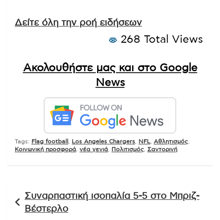
Δείτε όλη την ροή ειδήσεων
268 Total Views
Ακολουθήστε μας και στο Google
News
Tags:
Flag football
,
Los Angeles Chargers
,
NFL
,
Αθλητισμός
,
Κοινωνική προσφορά
,
νέα γενιά
,
Πολιτισμός
,
Σαντορινή
Πλοήγηση
Συναρπαστική ισοπαλία 5-5 στο Μπριζ-
άρθρων
Βέστερλο