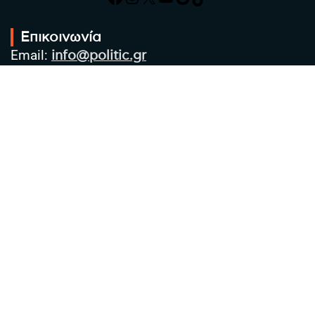
Επικοινωνία
Email:
info@politic.gr
Τηλ:
+302310501850
Κιν:
+306986533609
Πολιτική Απορρήτου
Όροι χρήσης
Πολιτική Cookies
Πολιτική προστασίας προσωπικών
δεδομένων
Συντακτική Ομάδα
Στοιχεία Επιχείρησης