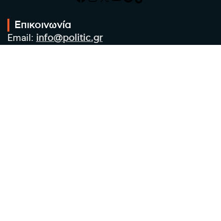
Επικοινωνία
Email:
info@politic.gr
Τηλ:
+302310501850
Κιν:
+306986533609
Πολιτική Απορρήτου
Όροι χρήσης
Πολιτική Cookies
Πολιτική προστασίας προσωπικών
δεδομένων
Συντακτική Ομάδα
Στοιχεία Επιχείρησης