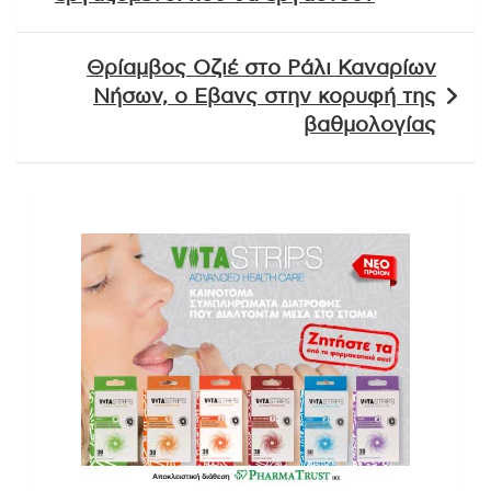
Θρίαμβος Οζιέ στο Ράλι Καναρίων
Νήσων, ο Εβανς στην κορυφή της
βαθμολογίας