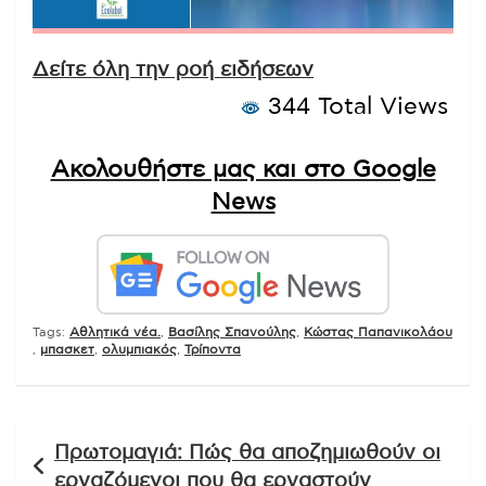
Δείτε όλη την ροή ειδήσεων
344 Total Views
Ακολουθήστε μας και στο Google
News
Tags:
Αθλητικά νέα.
,
Βασίλης Σπανούλης
,
Κώστας Παπανικολάου
,
μπασκετ
,
ολυμπιακός
,
Τρίποντα
Πλοήγηση
Πρωτομαγιά: Πώς θα αποζημιωθούν οι
άρθρων
εργαζόμενοι που θα εργαστούν