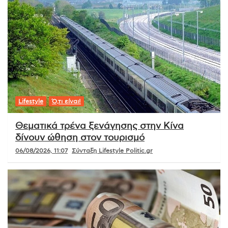
Lifestyle
Ό,τι είναι!
Θεματικά τρένα ξενάγησης στην Κίνα
δίνουν ώθηση στον τουρισμό
06/08/2026, 11:07
Σύνταξη Lifestyle Politic.gr