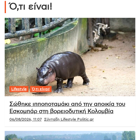
Ό,τι είναι!
Lifestyle
Ό,τι είναι!
Σώθηκε ιπποποταμάκι από την αποικία του
Εσκομπάρ στη βορειοδυτική Κολομβία
06/08/2026, 11:07
Σύνταξη Lifestyle Politic.gr