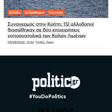
Ελλάδα
Ενδιαφέρουν
Ό,τι είναι!
Συναγερμός στην Κρήτη: 112 αλλοδαποί
διασώθηκαν σε δύο επιχειρήσεις
νοτιοανατολικά των Καλών Λιμένων
05/08/2026, 13:34
Politic Team
#YouDoPolitics
Facebook
Instagram
X
YouTube
Google
TikTok