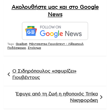
Ακολουθήστε μας και στο Google
News
Tags:
Goalbet
,
Μάντσεστερ Γιουνάιτεντ - Λίβερπουλ
,
Ποδόσφαιρο
,
Στοίχημα
Πλοήγηση
Ο Σιδηρόπουλος «σφυρίζει»
άρθρων
Γιουβέντους
Έφυγε από τη ζωή η ηθοποιός Τιτίκα
Νικηφοράκη