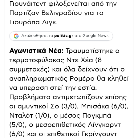
Γιουνάιτεντ φιλοξενείται από την
Παρτίζαν Βελιγραδίου για το
Γιουρόπα Λιγκ.
Ακολουθήστε το
politic.gr
στο Google News
Αγωνιστικά Νέα:
Τραυματίστηκε ο
τερματοφύλακας Ντε Χέα (8
συμμετοχές) και όλα δείχνουν ότι ο
αναπληρωματικός Ρομέρο θα κληθεί
να υπερασπιστεί την εστία.
Προβλήματα αντιμετωπίζουν επίσης
οι αμυντικοί Σο (3/0), Μπισάκα (6/0),
Νταλότ (1/0), ο μέσος Πογκμπά
(5/0), ο μεσοεπιθετικός Λίνγκαρντ
(6/0) και οι επιθετικοί Γκρίνγουντ