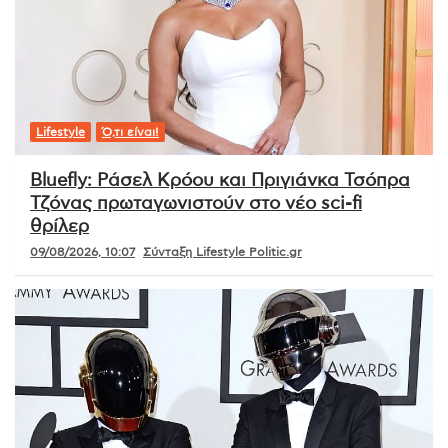
Lifestyle
Ό,τι είναι!
Bluefly: Ράσελ Κρόου και Πριγιάνκα Τσόπρα
Τζόνας πρωταγωνιστούν στο νέο sci-fi
θρίλερ
09/08/2026, 10:07
Σύνταξη Lifestyle Politic.gr