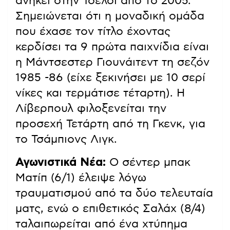
ανήκει στην Τσέλσι από το 2005.
Σημειώνεται ότι η μοναδική ομάδα
που έχασε τον τίτλο έχοντας
κερδίσει τα 9 πρώτα παιχνίδια είναι
η Μάντσεστερ Γιουνάιτεντ τη σεζόν
1985 -86 (είχε ξεκινήσει με 10 σερί
νίκες και τερμάτισε τέταρτη). Η
Λίβερπουλ φιλοξενείται την
προσεχή Τετάρτη από τη Γκενκ, για
το Τσάμπιονς Λιγκ.
Αγωνιστικά Νέα:
Ο σέντερ μπακ
Ματίπ (6/1) έλειψε λόγω
τραυματισμού από τα δύο τελευταία
ματς, ενώ ο επιθετικός Σαλάχ (8/4)
ταλαιπωρείται από ένα χτύπημα