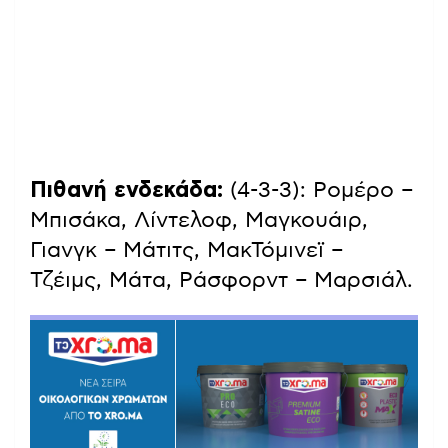
Πιθανή ενδεκάδα:
(4-3-3): Ρομέρο –
Μπισάκα, Λίντελοφ, Μαγκουάιρ,
Γιανγκ – Μάτιτς, ΜακΤόμινεϊ –
Τζέιμς, Μάτα, Ράσφορντ – Μαρσιάλ.