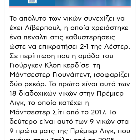
Το απόλυτο των νικών συνεχίζει να
έχει Λίβερπουλ, η οποία χρειάστηκε
ένα πέναλτι στις καθυστερήσεις
ώστε να επικρατήσει 2-1 της Λέστερ.
Σε περίπτωση που η ομάδα του
Γιούργκεν Κλοπ κερδίσει τη
Μάντσεστερ Γιουνάιτεντ, ισοφαρίζει
δύο ρεκόρ. Το πρώτο είναι αυτό των
18 διαδοχικών νικών στην Πρέμιερ
Λιγκ, το οποίο κατέχει η
Μάντσεστερ Σίτι από το 2017. Το
δεύτερο είναι αυτό των 9 νικών στα
9 πρώτα ματς της Πρέμιερ Λιγκ, που