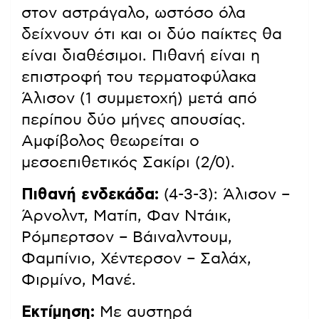
στον αστράγαλο, ωστόσο όλα
δείχνουν ότι και οι δύο παίκτες θα
είναι διαθέσιμοι. Πιθανή είναι η
επιστροφή του τερματοφύλακα
Άλισον (1 συμμετοχή) μετά από
περίπου δύο μήνες απουσίας.
Αμφίβολος θεωρείται ο
μεσοεπιθετικός Σακίρι (2/0).
Πιθανή ενδεκάδα:
(4-3-3): Άλισον –
Άρνολντ, Ματίπ, Φαν Ντάικ,
Ρόμπερτσον – Βάιναλντουμ,
Φαμπίνιο, Χέντερσον – Σαλάχ,
Φιρμίνο, Μανέ.
Εκτίμηση:
Με αυστηρά