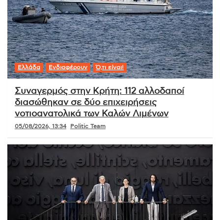
Ελλάδα
Ενδιαφέρουν
Ό,τι είναι!
Συναγερμός στην Κρήτη: 112 αλλοδαποί
διασώθηκαν σε δύο επιχειρήσεις
νοτιοανατολικά των Καλών Λιμένων
05/08/2026, 13:34
Politic Team