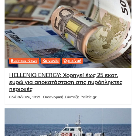
Business News
Κοινωνία
Ό,τι είναι!
HELLENiQ ENERGY: Χορηγεί έως 25 εκατ.
ευρώ για αποκατάσταση στις πυρόπληκτες
περιοχές
05/08/2026, 19:21
Οικονομική Σύνταξη Politic.gr