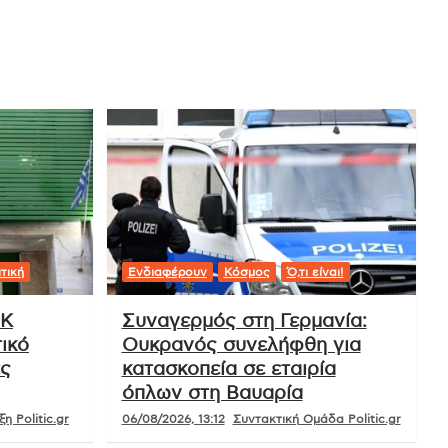
τική
Ενδιαφέρουν
Κόσμος
Ό,τι είναι!
ΟΚ
Συναγερμός στη Γερμανία:
ικό
Ουκρανός συνελήφθη για
ές
κατασκοπεία σε εταιρία
όπλων στη Βαυαρία
η Politic.gr
06/08/2026, 13:12
Συντακτική Ομάδα Politic.gr