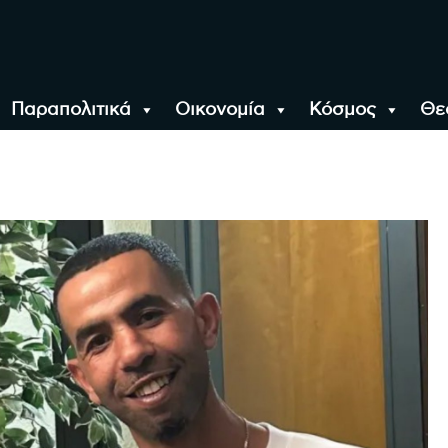
Παραπολιτικά
Οικονομία
Κόσμος
Θε
αλονίκη, την Ελλάδα κ