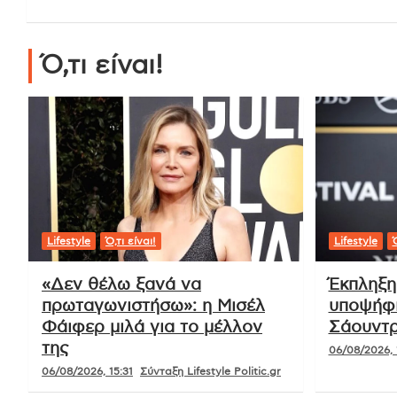
Ό,τι είναι!
Lifestyle
Ό,τι είναι!
Lifestyle
Ό
«Δεν θέλω ξανά να
Έκπληξη
πρωταγωνιστήσω»: η Μισέλ
υποψήφι
Φάιφερ μιλά για το μέλλον
Σάουντρ
της
06/08/2026, 
06/08/2026, 15:31
Σύνταξη Lifestyle Politic.gr