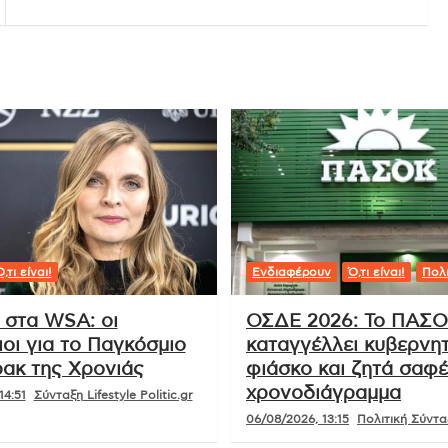
,τι είναι!
Ενδιαφέρουν
Ό,τι είναι!
Πολι
 στα WSA: οι
ΟΣΔΕ 2026: Το ΠΑΣ
οι για το Παγκόσμιο
καταγγέλλει κυβερνητ
ακ της Χρονιάς
φιάσκο και ζητά σαφ
χρονοδιάγραμμα
14:51
Σύνταξη Lifestyle Politic.gr
06/08/2026, 13:15
Πολιτική Σύνταξ