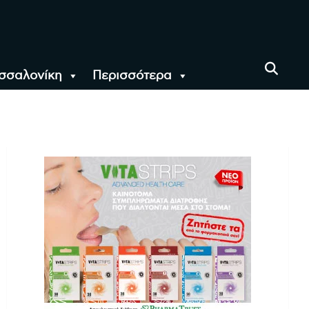
σσαλονίκη
Περισσότερα
αι όλο τον Κόσμο