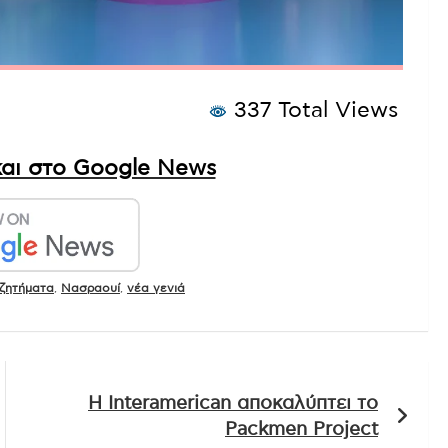
337 Total Views
αι στο Google News
 ζητήματα
,
Νασραουί
,
νέα γενιά
Η Interamerican αποκαλύπτει το
Packmen Project