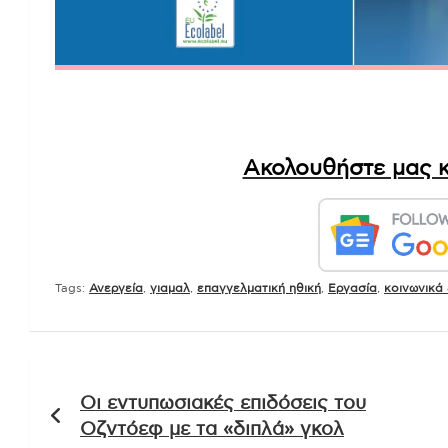
Ακολουθήστε μας κ
Tags:
Ανεργεία
,
γιαμαλ
,
επαγγελματική ηθική
,
Εργασία
,
κοινωνικά
Πλοήγηση
Οι εντυπωσιακές επιδόσεις του
άρθρων
Οζντόεφ με τα «διπλά» γκολ