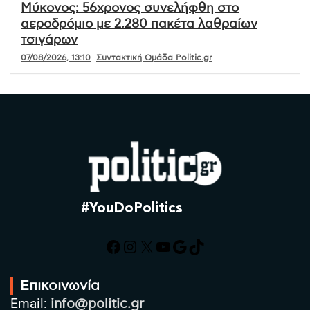
Μύκονος: 56χρονος συνελήφθη στο
αεροδρόμιο με 2.280 πακέτα λαθραίων
τσιγάρων
07/08/2026, 13:10
Συντακτική Ομάδα Politic.gr
#YouDoPolitics
Facebook
Instagram
X
YouTube
Google
TikTok
Επικοινωνία
Email:
info@politic.gr