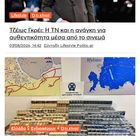
Lifestyle
Ό,τι είναι!
Τζέιμς Γκρέι: Η ΤΝ και η ανάγκη για
αυθεντικότητα μέσα από το σινεμά
07/08/2026, 14:42
Σύνταξη Lifestyle Politic.gr
Ελλάδα
Ενδιαφέρουν
Ό,τι είναι!