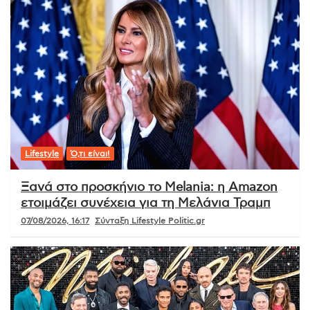
Lifestyle
Ό,τι είναι!
Ξανά στο προσκήνιο το Melania: η Amazon
ετοιμάζει συνέχεια για τη Μελάνια Τραμπ
07/08/2026, 16:17
Σύνταξη Lifestyle Politic.gr