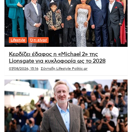
Lifestyle
Ό,τι είναι!
Κερδίζει έδαφος η «Michael 2» της
Lionsgate για κυκλοφορία ως το 2028
07/08/2026, 15:16
Σύνταξη Lifestyle Politic.gr