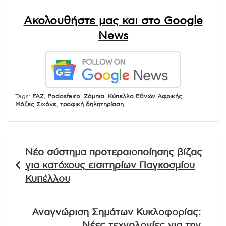
Ακολουθήστε μας και στο Google
News
Tags:
FAZ
,
Podosfairo
,
Ζάμπια
,
Κύπελλο Εθνών Αφρικής
,
Μόζες Σιχόνε
,
τροφική δηλητηρίαση
Πλοήγηση
Νέο σύστημα προτεραιοποίησης βίζας
άρθρων
για κατόχους εισιτηρίων Παγκοσμίου
Κυπέλλου
Αναγνώριση Σημάτων Κυκλοφορίας:
Νέες τεχνολογίες για την