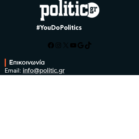
#YouDoPolitics
Facebook
Instagram
X
YouTube
Google
TikTok
Επικοινωνία
Email:
info@politic.gr
Τηλ:
+302310501850
Κιν:
+306986533609
Πολιτική Απορρήτου
Όροι χρήσης
Πολιτική Cookies