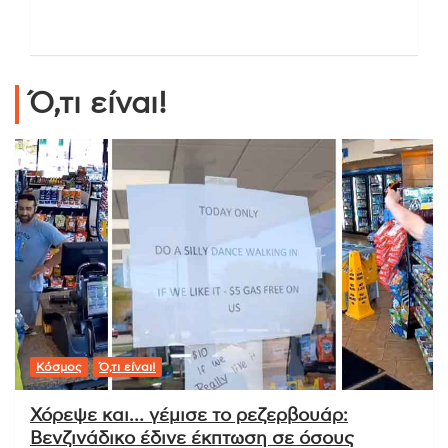
Ό,τι είναι!
Κόσμος
Ό,τι είναι!
Χόρεψε και… γέμισε το ρεζερβουάρ:
Βενζινάδικο έδινε έκπτωση σε όσους