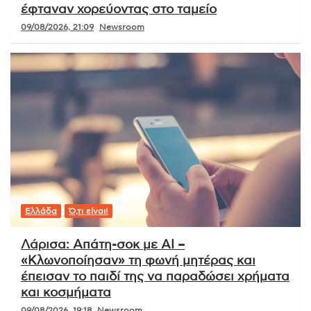
έφταναν χορεύοντας στο ταμείο
09/08/2026, 21:09
Newsroom
Ελλάδα
Ό,τι είναι!
Λάρισα: Απάτη-σοκ με AI –
«Κλωνοποίησαν» τη φωνή μητέρας και
έπεισαν το παιδί της να παραδώσει χρήματα
και κοσμήματα
09/08/2026, 19:18
Newsroom