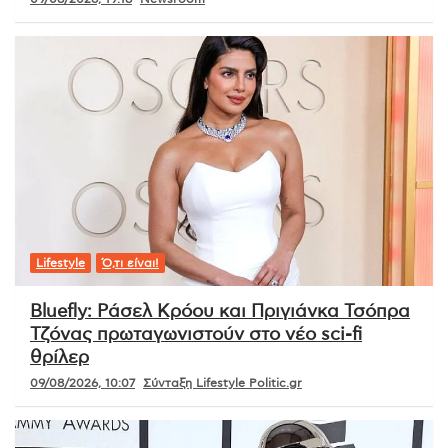
Lifestyle
Ό,τι είναι!
Bluefly: Ράσελ Κρόου και Πριγιάνκα Τσόπρα
Τζόνας πρωταγωνιστούν στο νέο sci-fi
θρίλερ
09/08/2026, 10:07
Σύνταξη Lifestyle Politic.gr