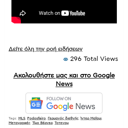
Δείτε όλη την ροή ειδήσεων
296 Total Views
Ακολουθήστε μας και στο Google
News
Tags:
MLS
,
Podosfairo
,
Γερμανός διεθνής
,
Ίντερ Μαΐαμι
,
Μεταγραφές
,
Τίμο Βέρνερ
,
Τοτεναμ