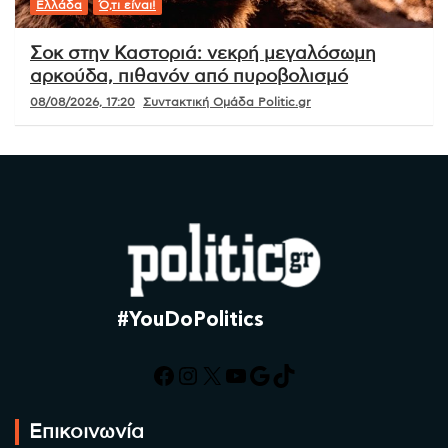
Ελλάδα
Ό,τι είναι!
Σοκ στην Καστοριά: νεκρή μεγαλόσωμη
αρκούδα, πιθανόν από πυροβολισμό
08/08/2026, 17:20
Συντακτική Ομάδα Politic.gr
#YouDoPolitics
Facebook
Instagram
X
YouTube
Google
TikTok
Επικοινωνία