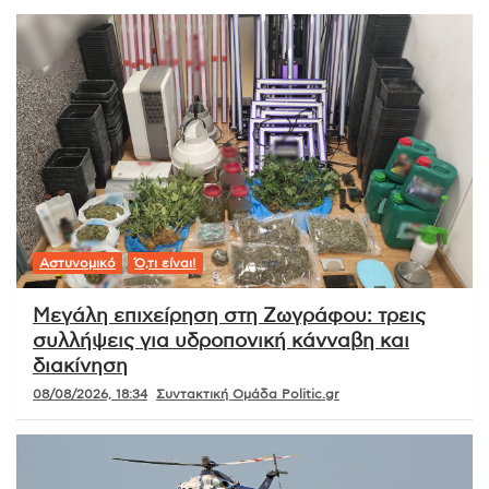
Αστυνομικό
Ό,τι είναι!
Μεγάλη επιχείρηση στη Ζωγράφου: τρεις
συλλήψεις για υδροπονική κάνναβη και
διακίνηση
08/08/2026, 18:34
Συντακτική Ομάδα Politic.gr