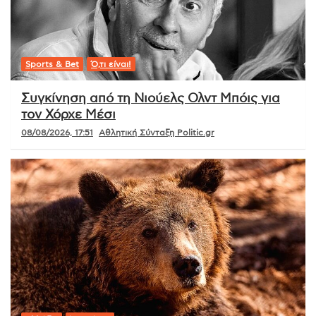
Sports & Bet
Ό,τι είναι!
Συγκίνηση από τη Νιούελς Ολντ Μπόις για
τον Χόρχε Μέσι
08/08/2026, 17:51
Αθλητική Σύνταξη Politic.gr