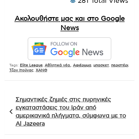
281 Total Views
Ακολουθήστε μας και στο Google
News
Tags:
Elite League
,
Αθλητικά νέα.
,
Αφιέρωμα
,
μπασκετ
,
περιστέρι
,
Τζον Ιτούνας
,
ΧΑΝΘ
Πλοήγηση
Σημαντικές ζημιές στις πυρηνικές
άρθρων
εγκαταστάσεις του Ιράν από
αμερικανικά πλήγματα, σύμφωνα με το
Al Jazeera