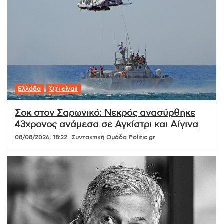
Ελλάδα
Ό,τι είναι!
Σοκ στον Σαρωνικό: Νεκρός ανασύρθηκε
43χρονος ανάμεσα σε Αγκίστρι και Αίγινα
08/08/2026, 18:22
Συντακτική Ομάδα Politic.gr