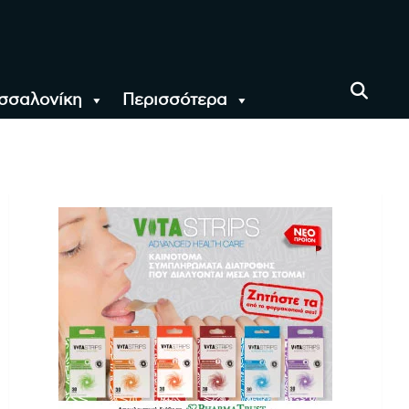
σσαλονίκη
Περισσότερα
αι όλο τον Κόσμο