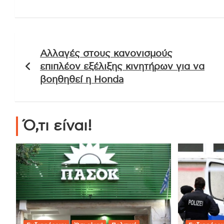
Πλοήγηση
Αλλαγές στους κανονισμούς
άρθρων
επιπλέον εξέλιξης κινητήρων για να
βοηθηθεί η Honda
Ό,τι είναι!