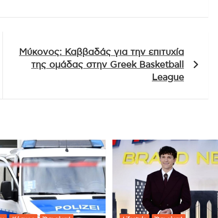
Μύκονος: Καββαδάς για την επιτυχία
της ομάδας στην Greek Basketball
League