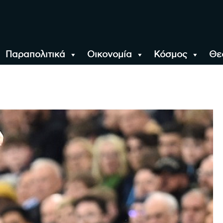
Παραπολιτικά
Οικονομία
Κόσμος
Θε
αλονίκη, την Ελλάδα κ