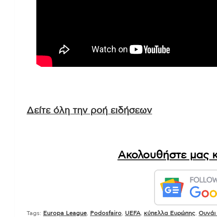
Δείτε όλη την ροή ειδήσεων
Ακολουθήστε μας κ
Tags:
Europa League
,
Podosfairo
,
UEFA
,
κύπελλα Ευρώπης
,
Ουνάι