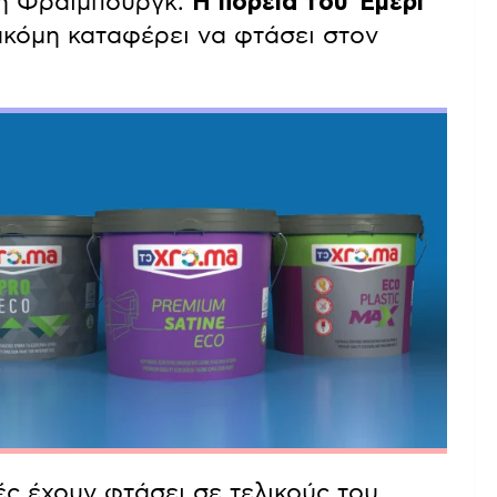
τη Φράιμπουργκ.
Η πορεία του Έμερι
 ακόμη καταφέρει να φτάσει στον
ς έχουν φτάσει σε τελικούς του