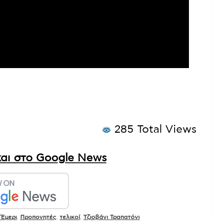
285 Total Views
αι στο Google News
 Έμερι
,
Προπονητές
,
τελικοί
,
Τζιοβάνι Τραπατόνι