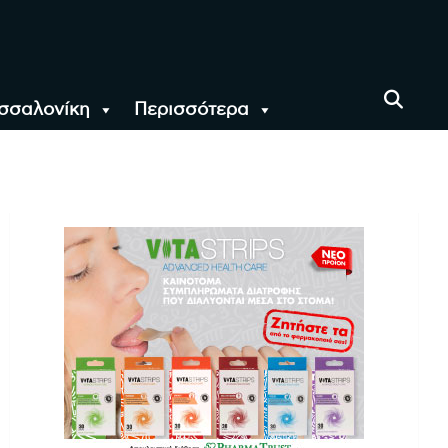
σσαλονίκη
Περισσότερα
αι όλο τον Κόσμο