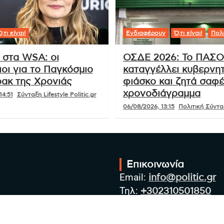
,τι είναι!
Ενδιαφέρουν
Ό,τι είναι!
Πολι
 στα WSA: οι
ΟΣΔΕ 2026: Το ΠΑΣ
οι για το Παγκόσμιο
καταγγέλλει κυβερνητ
ακ της Χρονιάς
φιάσκο και ζητά σαφ
χρονοδιάγραμμα
14:51
Σύνταξη Lifestyle Politic.gr
06/08/2026, 13:15
Πολιτική Σύνταξ
Επικοινωνία
Email:
info@politic.gr
Τηλ:
+302310501850
Κιν:
+306986533609