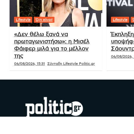
Lifestyle
Ό,τι είναι!
Lifestyle
Ό
«Δεν θέλω ξανά να
Έκπληξη
πρωταγωνιστήσω»: η Μισέλ
υποψήφι
Φάιφερ μιλά για το μέλλον
Σάουντρ
της
06/08/2026, 
06/08/2026, 15:31
Σύνταξη Lifestyle Politic.gr
#YouDoPolitics