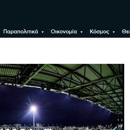
Παραπολιτικά
Οικονομία
Κόσμος
Θε
αλονίκη, την Ελλάδα κ