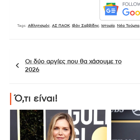
Tags:
Αθλητισμός
,
ΑΣ ΠΑΟΚ
,
Ιβάν Σαββίδης
,
Ιστορία
,
Νέα Τούμπα
Πλοήγηση
Οι δύο αργίες που θα χάσουμε το
άρθρων
2026
Ό,τι είναι!