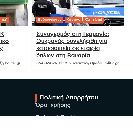
τική
Ενδιαφέρουν
Κόσμος
Ό,τι είναι!
ΟΚ
Συναγερμός στη Γερμανία:
ικό
Ουκρανός συνελήφθη για
ές
κατασκοπεία σε εταιρία
όπλων στη Βαυαρία
η Politic.gr
06/08/2026, 13:12
Συντακτική Ομάδα Politic.gr
Πολιτική Απορρήτου
Όροι χρήσης
Πολιτική Cookies
Πολιτική προστασίας