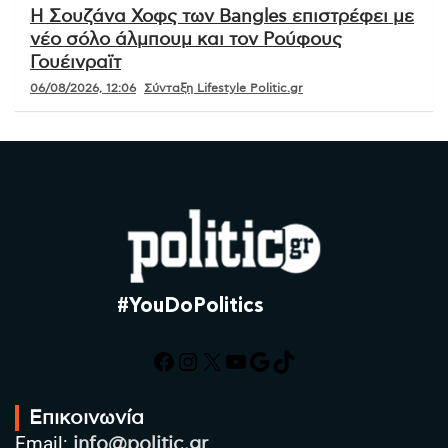
Η Σουζάνα Χοφς των Bangles επιστρέφει με
νέο σόλο άλμπουμ και τον Ρούφους
Γουέινραϊτ
06/08/2026, 12:06
Σύνταξη Lifestyle Politic.gr
#YouDoPolitics
Facebook
Instagram
X
YouTube
Google
TikTok
Επικοινωνία
Email:
info@politic.gr