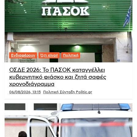
Ενδιαφέρουν
Ό,τι είναι!
Πολιτική
ΟΣΔΕ 2026: Το ΠΑΣΟΚ καταγγέλλει
κυβερνητικό φιάσκο και ζητά σαφές
χρονοδιάγραμμα
06/08/2026, 13:15
Πολιτική Σύνταξη Politic.gr