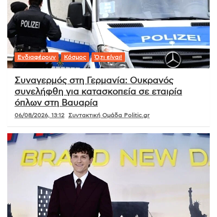
Ενδιαφέρουν
Κόσμος
Ό,τι είναι!
Συναγερμός στη Γερμανία: Ουκρανός
συνελήφθη για κατασκοπεία σε εταιρία
όπλων στη Βαυαρία
06/08/2026, 13:12
Συντακτική Ομάδα Politic.gr