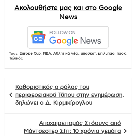
Ακολουθήστε μας και στο Google
News
Tags:
Europe Cup
,
FIBA
,
Αθλητικά νέα.
,
μπασκετ
,
μπιλμπαο
,
παοκ
,
Τελικός
Πλοήγηση
Καθοριστικός ο ρόλος του
άρθρων
περιφερειακού Τύπου στην ενημέρωση,
δηλώνει ο Δ. Κιρμικίρογλου
Αποχαιρετισμός Στόουνς από
Μάντσεστερ Σίτι: 10 χρόνια γεμάτα