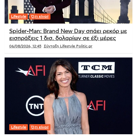
Lifestyle
Ό,τι είναι!
Spider-Man: Brand New Day σπάει ρεκόρ με
εισπράξεις 1 δισ. δολαρίων σε έξι μέρες
06/08/2026, 12:45
Σύνταξη Lifestyle Politic.gr
Lifestyle
Ό,τι είναι!