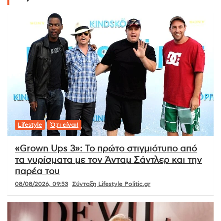
Lifestyle
Ό,τι είναι!
«Grown Ups 3»: Το πρώτο στιγμιότυπο από
τα γυρίσματα με τον Άνταμ Σάντλερ και την
παρέα του
08/08/2026, 09:53
Σύνταξη Lifestyle Politic.gr