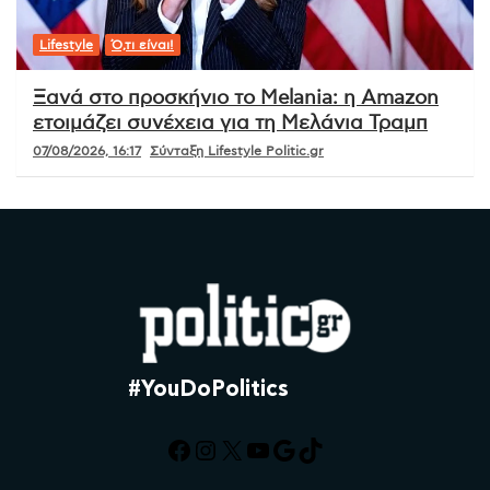
Lifestyle
Ό,τι είναι!
Ξανά στο προσκήνιο το Melania: η Amazon
ετοιμάζει συνέχεια για τη Μελάνια Τραμπ
07/08/2026, 16:17
Σύνταξη Lifestyle Politic.gr
#YouDoPolitics
Facebook
Instagram
X
YouTube
Google
TikTok