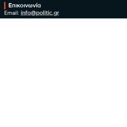
Επικοινωνία
Email:
info@politic.gr
Τηλ:
+302310501850
Κιν:
+306986533609
Πολιτική Απορρήτου
Όροι χρήσης
Πολιτική Cookies
Πολιτική προστασίας προσωπικών
δεδομένων
Συντακτική Ομάδα
Στοιχεία Επιχείρησης