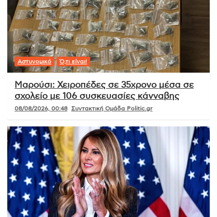
Αστυνομικό
Ό,τι είναι!
Μαρούσι: Χειροπέδες σε 35χρονο μέσα σε
σχολείο με 106 συσκευασίες κάνναβης
08/08/2026, 00:48
Συντακτική Ομάδα Politic.gr