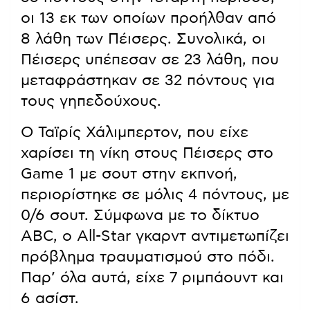
οι 13 εκ των οποίων προήλθαν από
8 λάθη των Πέισερς. Συνολικά, οι
Πέισερς υπέπεσαν σε 23 λάθη, που
μεταφράστηκαν σε 32 πόντους για
τους γηπεδούχους.
Ο Ταϊρίς Χάλιμπερτον, που είχε
χαρίσει τη νίκη στους Πέισερς στο
Game 1 με σουτ στην εκπνοή,
περιορίστηκε σε μόλις 4 πόντους, με
0/6 σουτ. Σύμφωνα με το δίκτυο
ABC, ο All-Star γκαρντ αντιμετωπίζει
πρόβλημα τραυματισμού στο πόδι.
Παρ’ όλα αυτά, είχε 7 ριμπάουντ και
6 ασίστ.