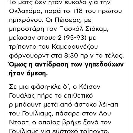
Το ματς δεν ήταν εύκολο για την
Οκλαχόμα, παρά το +18 του πρώτου
ημιχρόνου. Οι Πέισερς, με
μπροστάρη τον Πασκάλ Σιάκαμ,
μείωσαν στους 2 (95-93) με
τρίποντο του Καμερουνέζου
φόργουορντ στα 8:30 πριν το τέλος.
Όμως η αντίδραση των γηπεδούχων
ήταν άμεση.
Σε μια φάση-κλειδί, ο Κέισον
Γουάλας πήρε το επιθετικό
ριμπάουντ μετά από άστοχο λέι-απ
του Γουίλιαμς, πάσαρε στον Λου
Ντορτ, ο οποίος βρήκε ξανά τον
Γουίλιαμς για εύστοχο τρίποντο.