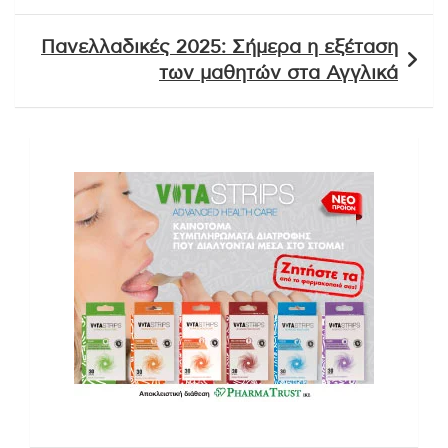
Πανελλαδικές 2025: Σήμερα η εξέταση
των μαθητών στα Αγγλικά