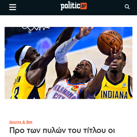
Skip
politic.gr
Ειδήσεις απο τη
to
Θεσσαλονίκη, την Ελλάδα και
content
όλο τον Κόσμο
Sports & Bet
Προ των πυλών του τίτλου οι