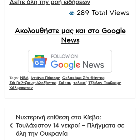
Δείτε όλη την ροή ειδήσεων
289 Total Views
Ακολουθήστε μας και στο Google
News
Tags:
NBA
,
Ιντιάνα Πέισερς
,
Οκλαχόμα Σίτι Θάντερ
,
Σέι Γκίλτζιους-Αλεξάντερ
,
Σιάκαμ
,
τελικοί
,
Τζέιλεν Γουίλιαμς
,
Χάλιμπερτον
Πλοήγηση
Νυχτερινή επίθεση στο Κίεβο:
άρθρων
Τουλάχιστον 14 νεκροί – Πλήγματα σε
όλη την Ουκρανία