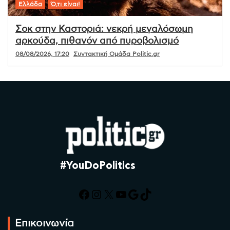
Ελλάδα
Ό,τι είναι!
Σοκ στην Καστοριά: νεκρή μεγαλόσωμη
αρκούδα, πιθανόν από πυροβολισμό
08/08/2026, 17:20
Συντακτική Ομάδα Politic.gr
#YouDoPolitics
Facebook
Instagram
X
YouTube
Google
TikTok
Επικοινωνία