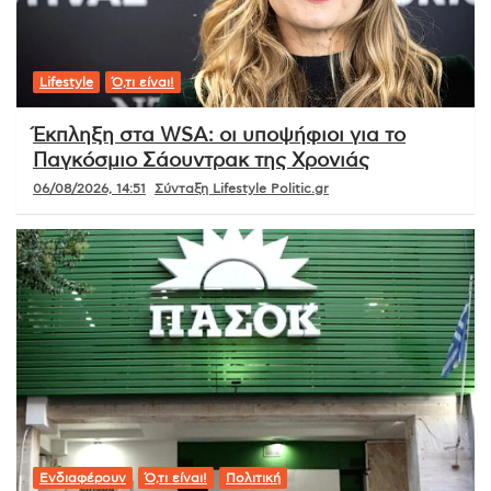
Lifestyle
Ό,τι είναι!
Έκπληξη στα WSA: οι υποψήφιοι για το
Παγκόσμιο Σάουντρακ της Χρονιάς
06/08/2026, 14:51
Σύνταξη Lifestyle Politic.gr
Ενδιαφέρουν
Ό,τι είναι!
Πολιτική