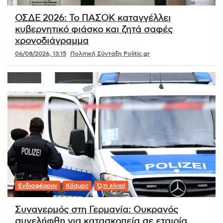
ΟΣΔΕ 2026: Το ΠΑΣΟΚ καταγγέλλει
κυβερνητικό φιάσκο και ζητά σαφές
χρονοδιάγραμμα
06/08/2026, 13:15
Πολιτική Σύνταξη Politic.gr
Ενδιαφέρουν
Κόσμος
Ό,τι είναι!
Συναγερμός στη Γερμανία: Ουκρανός
συνελήφθη για κατασκοπεία σε εταιρία