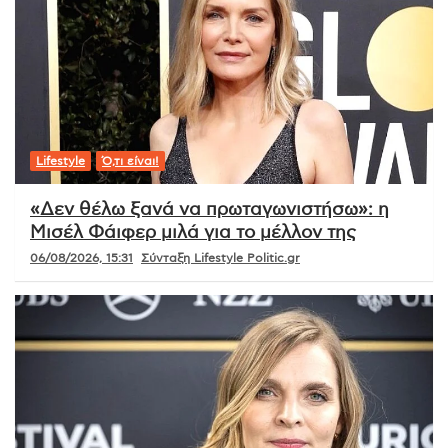
Lifestyle
Ό,τι είναι!
«Δεν θέλω ξανά να πρωταγωνιστήσω»: η
Μισέλ Φάιφερ μιλά για το μέλλον της
06/08/2026, 15:31
Σύνταξη Lifestyle Politic.gr