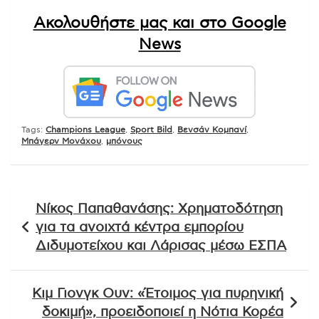
Ακολουθήστε μας και στο Google
News
Tags:
Champions League
,
Sport Bild
,
Βενσάν Κομπανί
,
Μπάγερν Μονάχου
,
μπόνους
Πλοήγηση
Νίκος Παπαθανάσης: Χρηματοδότηση
άρθρων
για τα ανοιχτά κέντρα εμπορίου
Διδυμοτείχου και Λάρισας μέσω ΕΣΠΑ
Κιμ Γιονγκ Ουν: «Έτοιμος για πυρηνική
δοκιμή», προειδοποιεί η Νότια Κορέα