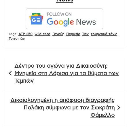
Tags:
ATP 250
,
wild card
,
Γενεύη
,
Περικάρ
,
Τιέν
,
τουρνουά τένις
,
Τσιτσιπάς
Πλοήγηση
Δέντρο του αγώνα για Δικαιοσύνη:
άρθρων
Μνημείο στη Λάρισα για τα θύματα των
Τεμπών
Δικαιολογημένη η απόφαση διαγραφής
Πολάκη σύμφωνα με τον Σωκράτη
Φάμελλο