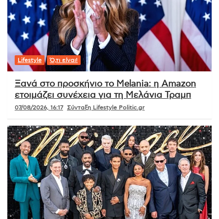
Lifestyle
Ό,τι είναι!
Ξανά στο προσκήνιο το Melania: η Amazon
ετοιμάζει συνέχεια για τη Μελάνια Τραμπ
07/08/2026, 16:17
Σύνταξη Lifestyle Politic.gr