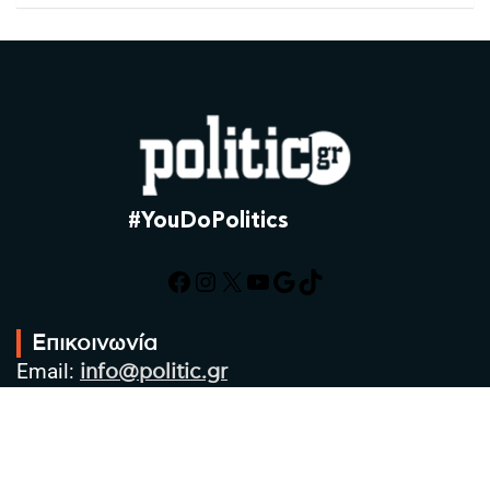
#YouDoPolitics
Facebook
Instagram
X
YouTube
Google
TikTok
Επικοινωνία
Email:
info@politic.gr
Τηλ:
+302310501850
Κιν:
+306986533609