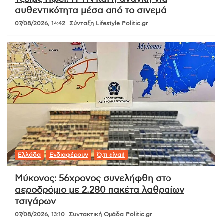
αυθεντικότητα μέσα από το σινεμά
07/08/2026, 14:42
Σύνταξη Lifestyle Politic.gr
Ελλάδα
Ενδιαφέρουν
Ό,τι είναι!
Μύκονος: 56χρονος συνελήφθη στο
αεροδρόμιο με 2.280 πακέτα λαθραίων
τσιγάρων
07/08/2026, 13:10
Συντακτική Ομάδα Politic.gr