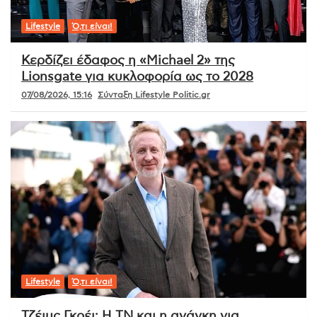
Lifestyle
Ό,τι είναι!
Κερδίζει έδαφος η «Michael 2» της
Lionsgate για κυκλοφορία ως το 2028
07/08/2026, 15:16
Σύνταξη Lifestyle Politic.gr
Lifestyle
Ό,τι είναι!
Τζέιμς Γκρέι: Η ΤΝ και η ανάγκη για