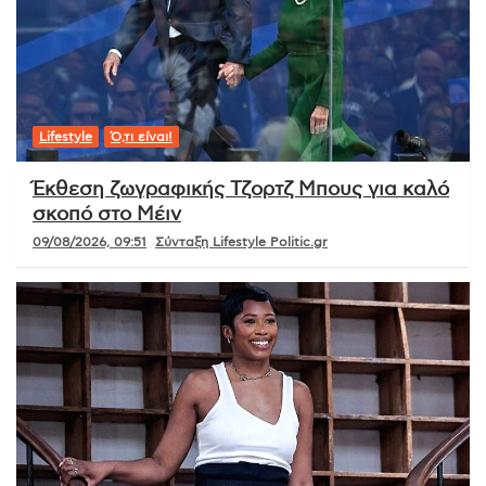
Lifestyle
Ό,τι είναι!
Έκθεση ζωγραφικής Τζορτζ Μπους για καλό
σκοπό στο Μέιν
09/08/2026, 09:51
Σύνταξη Lifestyle Politic.gr