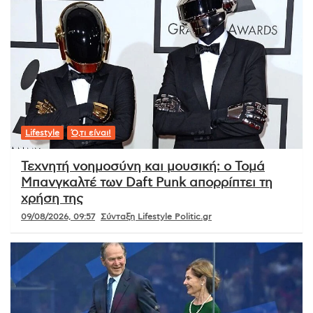
Lifestyle
Ό,τι είναι!
Τεχνητή νοημοσύνη και μουσική: ο Τομά
Μπανγκαλτέ των Daft Punk απορρίπτει τη
χρήση της
09/08/2026, 09:57
Σύνταξη Lifestyle Politic.gr