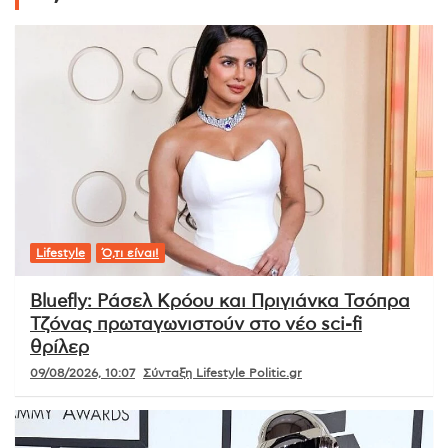
Lifestyle
Ό,τι είναι!
Bluefly: Ράσελ Κρόου και Πριγιάνκα Τσόπρα
Τζόνας πρωταγωνιστούν στο νέο sci-fi
θρίλερ
09/08/2026, 10:07
Σύνταξη Lifestyle Politic.gr