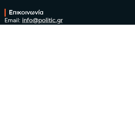
Επικοινωνία
Email:
info@politic.gr
Τηλ:
+302310501850
Κιν:
+306986533609
Πολιτική Απορρήτου
Όροι χρήσης
Πολιτική Cookies
Πολιτική προστασίας προσωπικών
δεδομένων
Συντακτική Ομάδα
Στοιχεία Επιχείρησης