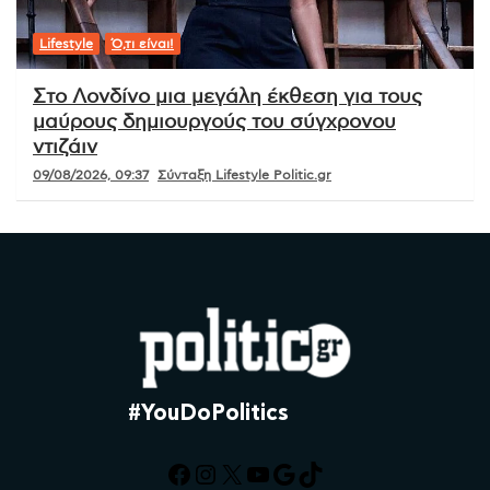
Lifestyle
Ό,τι είναι!
Στο Λονδίνο μια μεγάλη έκθεση για τους
μαύρους δημιουργούς του σύγχρονου
ντιζάιν
09/08/2026, 09:37
Σύνταξη Lifestyle Politic.gr
#YouDoPolitics
Facebook
Instagram
X
YouTube
Google
TikTok