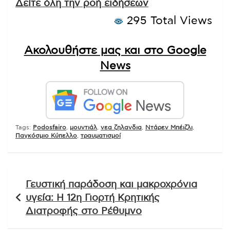
Δείτε όλη την ροή ειδήσεων
295 Total Views
Ακολουθήστε μας και στο Google
News
Tags:
Podosfairo
,
μουντιάλ
,
νεα ζηλανδια
,
Ντάρεν Μπέιζλι
,
Παγκόσμιο Κύπελλο
,
τραυματισμοί
Πλοήγηση
Γευστική παράδοση και μακροχρόνια
άρθρων
υγεία: Η 12η Γιορτή Κρητικής
Διατροφής στο Ρέθυμνο