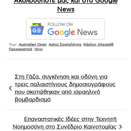
Ακολουθήστε μας και στο Google
News
Tags:
Australian Open
,
Αρίνα Σαμπαλένκα
,
Κάρλος Αλκαράθ
,
Προκριματικά
,
τένις
Πλοήγηση
Στη Γάζα, συγκίνηση και οδύνη για
άρθρων
τρεις παλαιστίνιους δημοσιογράφους
που σκοτώθηκαν από ισραηλινό
βομβαρδισμό
Επαναστατικές Ιδέες στην Τεχνητή
Νοημοσύνη στο Συνέδριο Καινοτομίας