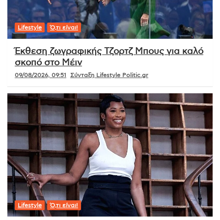
Lifestyle
Ό,τι είναι!
Έκθεση ζωγραφικής Τζορτζ Μπους για καλό
σκοπό στο Μέιν
09/08/2026, 09:51
Σύνταξη Lifestyle Politic.gr
Lifestyle
Ό,τι είναι!