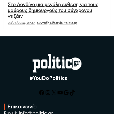
Στο Λονδίνο μια μεγάλη έκθεση για τους
μαύρους δημιουργούς του σύγχρονου
ντιζάιν
09/08/2026, 09:37
Σύνταξη Lifestyle Politic.gr
#YouDoPolitics
Facebook
Instagram
X
YouTube
Google
TikTok
Επικοινωνία
Email:
info@politic.gr