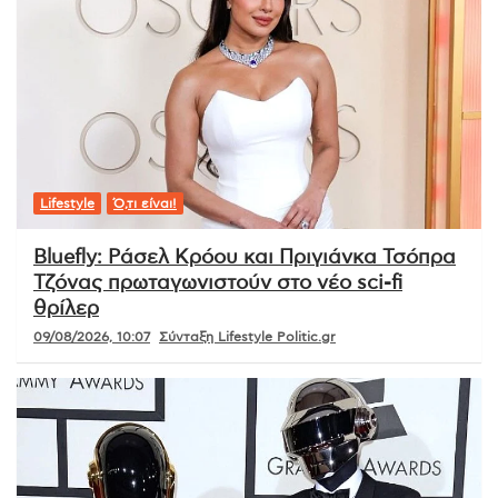
Lifestyle
Ό,τι είναι!
Bluefly: Ράσελ Κρόου και Πριγιάνκα Τσόπρα
Τζόνας πρωταγωνιστούν στο νέο sci-fi
θρίλερ
09/08/2026, 10:07
Σύνταξη Lifestyle Politic.gr